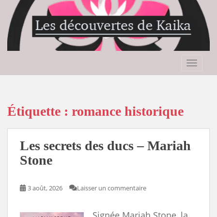
S
k
i
p
t
o
TOGGLE
m
a
i
n
Étiquette :
romance historique
c
o
n
Les secrets des ducs – Mariah
t
Stone
e
n
t
3 août, 2026
Laisser un commentaire
Signée Mariah Stone, la