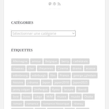
CATÉGORIES
Catégories
ÉTIQUETTES
Allemagne
amour
Belgique
berry
cathédrale
chateau
cher
cheyennes
Cinema
drama
ecosse
edimbourg
edinburgh
film
France
george j.ghislain
histoire
j-drama
Japon
japon2018
Japon2025
jenny colgan
JimFergus
Kyoto
lecture
liberté
livre
livres
Liège
M/M
musee
musée
Osaka
roman
romance
romance historique
réseau