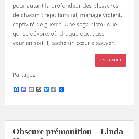
pour autant la profondeur des blessures
de chacun : rejet familial, mariage violent,
captivité de guerre. Une saga historique
qui se dévore, où chaque duc, aussi
vaurien soit-il, cache un cœur à sauver.
LIRE LA SUITE
Partagez
F
M
E
W
B
C
S
a
a
m
o
l
o
h
c
s
a
r
u
p
a
e
t
i
d
e
y
r
b
o
l
P
s
L
e
o
d
r
k
i
o
o
e
y
n
k
n
s
k
s
Obscure prémonition – Linda