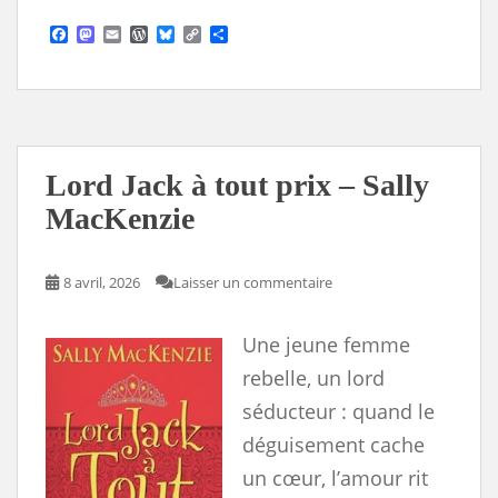
F
M
E
W
B
C
S
a
a
m
o
l
o
h
c
s
a
r
u
p
a
e
t
i
d
e
y
r
b
o
l
P
s
L
e
o
d
r
k
i
o
o
e
y
n
k
n
s
k
s
Lord Jack à tout prix – Sally
MacKenzie
8 avril, 2026
Laisser un commentaire
Une jeune femme
rebelle, un lord
séducteur : quand le
déguisement cache
un cœur, l’amour rit