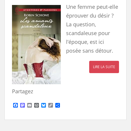
Une femme peut-elle
éprouver du désir ?
La question,
scandaleuse pour
l’époque, est ici
posée sans détour.
LIRE LA SUITE
Partagez
F
M
E
W
B
C
S
a
a
m
o
l
o
h
c
s
a
r
u
p
a
e
t
i
d
e
y
r
b
o
l
P
s
L
e
o
d
r
k
i