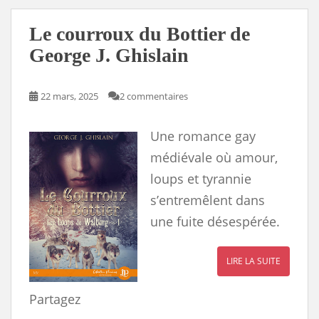
o
o
e
y
n
k
n
s
k
s
Le courroux du Bottier de
George J. Ghislain
22 mars, 2025
2 commentaires
Une romance gay
médiévale où amour,
loups et tyrannie
s’entremêlent dans
une fuite désespérée.
LIRE LA SUITE
Partagez