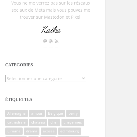
Vous ne me verrez pas sur les réseaux
sociaux de Meta mais vous pouvez me
trouver sur Mastodon et Pixel.
Kaika
CATÉGORIES
Catégories
ÉTIQUETTES
Allemagne
amour
Belgique
berry
cathédrale
chateau
cher
cheyennes
Cinema
drama
ecosse
edimbourg