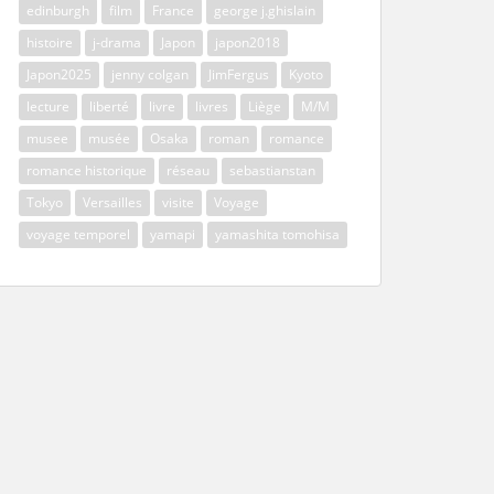
edinburgh
film
France
george j.ghislain
histoire
j-drama
Japon
japon2018
Japon2025
jenny colgan
JimFergus
Kyoto
lecture
liberté
livre
livres
Liège
M/M
musee
musée
Osaka
roman
romance
romance historique
réseau
sebastianstan
Tokyo
Versailles
visite
Voyage
voyage temporel
yamapi
yamashita tomohisa