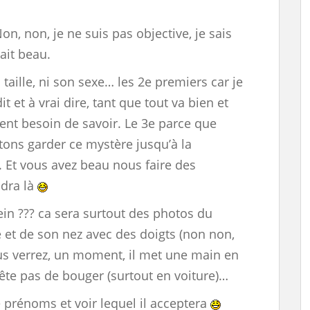
Non, non, je ne suis pas objective, je sais
tait beau.
a taille, ni son sexe… les 2e premiers car je
it et à vrai dire, tant que tout va bien et
ment besoin de savoir. Le 3e parce que
ons garder ce mystère jusqu’à la
 Et vous avez beau nous faire des
ndra là
ein ??? ca sera surtout des photos du
e et de son nez avec des doigts (non non,
ous verrez, un moment, il met une main en
rrête pas de bouger (surtout en voiture)…
e prénoms et voir lequel il acceptera