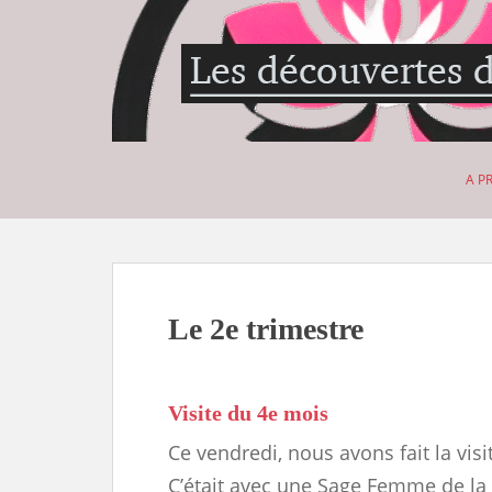
S
k
i
p
t
o
m
A P
a
i
n
c
o
n
Le 2e trimestre
t
e
n
Visite du 4e mois
t
Ce vendredi, nous avons fait la vis
C’était avec une Sage Femme de la