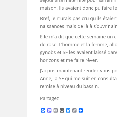
séjour à la maternité pour sa femm
maison. Ils avaient donc pu faire l
Bref, je n’urais pas cru qu’ils étaie
naissances mais de là à s’ouvrir ai
Elle m’a dit que cette semaine un 
de rose. L’homme et la femme, all
gynobs et SF les avaient laissé dans
horizons et me faire rêver.
J’ai pris maintenant rendez-vous 
Anne, la SF qui me suit en consult
remise à niveau du bassin.
Partagez
F
M
E
W
B
C
S
a
a
m
o
l
o
h