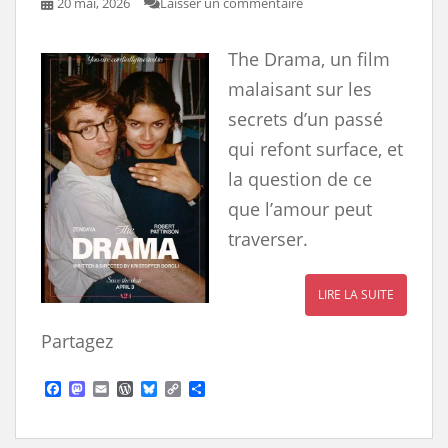
20 mai, 2026
Laisser un commentaire
The Drama, un film
malaisant sur les
secrets d’un passé
qui refont surface, et
la question de ce
que l’amour peut
traverser.
LIRE LA SUITE
Partagez
F
M
E
W
B
C
S
a
a
m
o
l
o
h
c
s
a
r
u
p
a
e
t
i
d
e
y
r