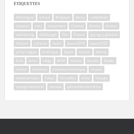
ÉTIQUETTES
Allemagne
amour
Belgique
berry
cathédrale
chateau
cher
cheyennes
Cinema
drama
ecosse
edimbourg
edinburgh
film
France
george j.ghislain
histoire
j-drama
Japon
japon2018
Japon2025
jenny colgan
JimFergus
Kyoto
lecture
liberté
livre
livres
Liège
M/M
musee
musée
Osaka
roman
romance
romance historique
réseau
sebastianstan
Tokyo
Versailles
visite
Voyage
voyage temporel
yamapi
yamashita tomohisa