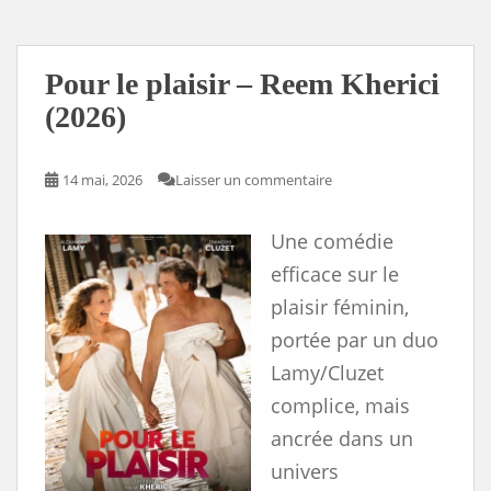
b
o
l
P
s
L
e
o
d
r
k
i
o
o
e
y
n
k
n
s
k
s
Pour le plaisir – Reem Kherici
(2026)
14 mai, 2026
Laisser un commentaire
Une comédie
efficace sur le
plaisir féminin,
portée par un duo
Lamy/Cluzet
complice, mais
ancrée dans un
univers