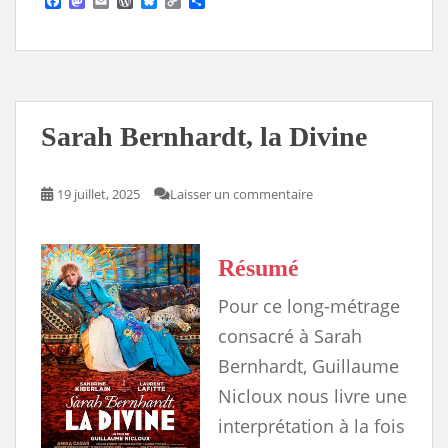
F
M
E
W
B
C
S
a
a
m
o
l
o
h
c
s
a
r
u
p
a
e
t
i
d
e
y
r
b
o
l
P
s
L
e
o
d
r
k
i
o
o
e
y
n
k
n
s
k
s
Sarah Bernhardt, la Divine
19 juillet, 2025
Laisser un commentaire
Résumé
Pour ce long-métrage
consacré à Sarah
Bernhardt, Guillaume
Nicloux nous livre une
interprétation à la fois