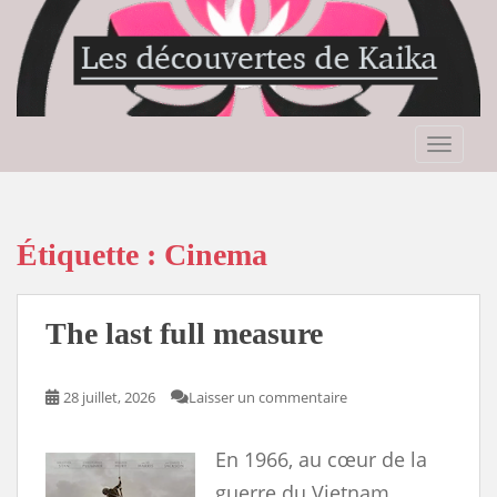
S
k
i
p
t
o
TOGGLE
m
a
i
n
Étiquette :
Cinema
c
o
n
The last full measure
t
e
n
28 juillet, 2026
Laisser un commentaire
t
En 1966, au cœur de la
guerre du Vietnam,