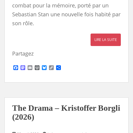
combat pour la mémoire, porté par un
Sebastian Stan une nouvelle fois habité par
son rôle.
LIRE LA SUITE
Partagez
F
M
E
W
B
C
S
a
a
m
o
l
o
h
c
s
a
r
u
p
a
e
t
i
d
e
y
r
b
o
l
P
s
L
e
o
d
r
k
i
o
o
e
y
n
k
n
s
k
s
The Drama – Kristoffer Borgli
(2026)