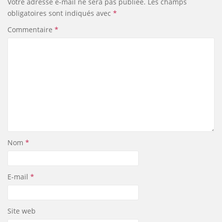
Votre adresse e-mail ne sera pas publiée.
Les champs
k
n
s
k
s
obligatoires sont indiqués avec
*
Commentaire
*
Nom
*
E-mail
*
Site web