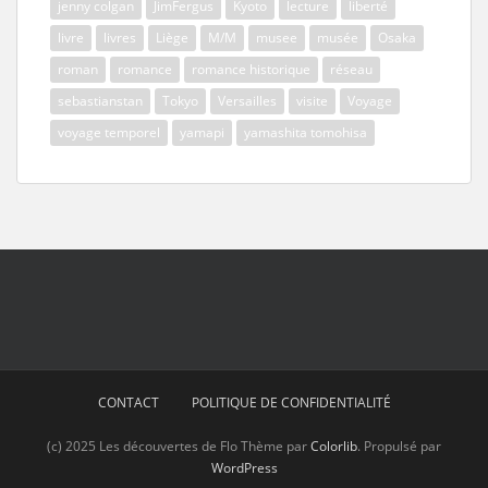
jenny colgan
JimFergus
Kyoto
lecture
liberté
livre
livres
Liège
M/M
musee
musée
Osaka
roman
romance
romance historique
réseau
sebastianstan
Tokyo
Versailles
visite
Voyage
voyage temporel
yamapi
yamashita tomohisa
CONTACT
POLITIQUE DE CONFIDENTIALITÉ
(c) 2025 Les découvertes de Flo Thème par
Colorlib
. Propulsé par
WordPress