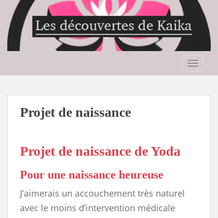
S
k
i
p
t
o
TOGGLE
m
a
i
n
Projet de naissance
c
o
n
Projet de naissance de Yoda
t
e
n
Pour une naissance heureuse
t
J’aimerais un accouchement très naturel
avec le moins d’intervention médicale