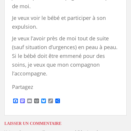
de moi.
Je veux voir le bébé et participer à son
expulsion.
Je veux l’avoir près de moi tout de suite
(sauf situation d’urgences) en peau à peau.
Si le bébé doit être emmené pour des
soins, je veux que mon compagnon
l’accompagne.
Partagez
F
M
E
W
B
C
S
a
a
m
o
l
o
h
c
s
a
r
u
p
a
e
t
i
d
e
y
r
b
o
l
P
s
L
e
o
d
r
k
i
LAISSER UN COMMENTAIRE
o
o
e
y
n