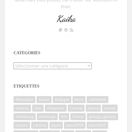
Pixel.
Kaika
CATÉGORIES
Catégories
ÉTIQUETTES
Allemagne
amour
Belgique
berry
cathédrale
chateau
cher
cheyennes
Cinema
drama
ecosse
edimbourg
edinburgh
film
France
george j.ghislain
histoire
j-drama
Japon
japon2018
Japon2025