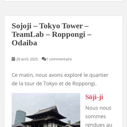
e
t
i
d
e
y
r
b
o
l
P
s
L
e
o
d
r
k
i
o
o
e
y
n
k
n
s
k
s
Sojoji – Tokyo Tower –
TeamLab – Roppongi –
Odaiba
29 avril, 2025
1 commentaire
Ce matin, nous avons exploré le quartier
de la tour de Tokyo et de Roppongi.
Sōji-ji
Nous nous
sommes
rendues au