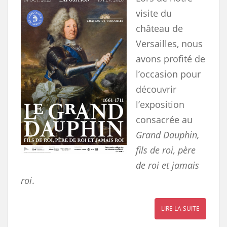
visite du
château de
Versailles, nous
avons profité de
l’occasion pour
découvrir
l’exposition
consacrée au
Grand Dauphin,
fils de roi, père
de roi et jamais
roi
.
LIRE LA SUITE