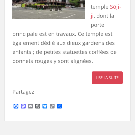
temple
Sōji-
ji
, dont la
porte
principale est en travaux. Ce temple est
également dédié aux dieux gardiens des
enfants ; de petites statuettes coiffées de
bonnets rouges y sont alignées.
LIRE LA SUITE
Partagez
F
M
E
W
B
C
S
a
a
m
o
l
o
h
c
s
a
r
u
p
a
e
t
i
d
e
y
r
b
o
l
P
s
L
e
o
d
r
k
i
o
o
e
y
n