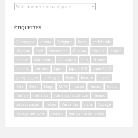
Catégories
ÉTIQUETTES
Allemagne
amour
Belgique
berry
cathédrale
chateau
cher
cheyennes
Cinema
critique
drama
ecosse
edimbourg
edinburgh
film
France
histoire
j-drama
Japon
japon2018
Japon2025
jenny colgan
JimFergus
Kyoto
lecture
liberté
livre
livres
Liège
M/M
musee
musée
Osaka
roman
romance
romance historique
réseau
sebastianstan
Tokyo
Versailles
visite
Voyage
voyage temporel
yamapi
yamashita tomohisa