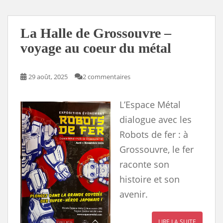
o
d
r
k
i
o
o
e
y
n
k
n
s
k
s
La Halle de Grossouvre –
voyage au coeur du métal
29 août, 2025
2 commentaires
L’Espace Métal
dialogue avec les
Robots de fer : à
Grossouvre, le fer
raconte son
histoire et son
avenir.
LIRE LA SUITE