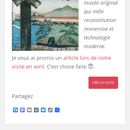
musée original
qui mêle
reconstitution
immersive et
technologie
moderne.
Je vous ai promis un
article lors de notre
visite en avril
. C’est chose faite 😇.
LIRE LA SUITE
Partagez
F
M
E
W
B
C
S
a
a
m
o
l
o
h
c
s
a
r
u
p
a
e
t
i
d
e
y
r
b
o
l
P
s
L
e