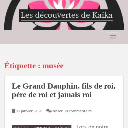
S
k
i
p
t
o
TOGGLE
m
a
i
n
Étiquette :
musée
c
o
n
Le Grand Dauphin, fils de roi,
t
père de roi et jamais roi
e
n
t
17 janvier, 2026
Laisser un commentaire
Lors de notre