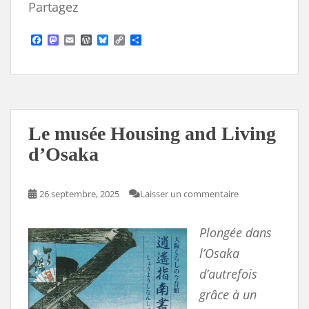
Partagez
F
M
E
W
B
C
S
a
a
m
o
l
o
h
c
s
a
r
u
p
a
e
t
i
d
e
y
r
b
o
l
P
s
L
e
o
d
r
k
i
o
o
e
y
n
k
n
s
k
s
Le musée Housing and Living
d’Osaka
26 septembre, 2025
Laisser un commentaire
Plongée dans
l’Osaka
d’autrefois
grâce à un