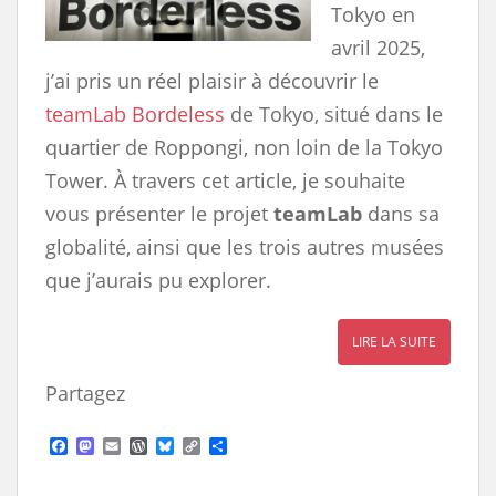
Tokyo en
avril 2025,
j’ai pris un réel plaisir à découvrir le
teamLab Bordeless
de Tokyo, situé dans le
quartier de Roppongi, non loin de la Tokyo
Tower. À travers cet article, je souhaite
vous présenter le projet
teamLab
dans sa
globalité, ainsi que les trois autres musées
que j’aurais pu explorer.
LIRE LA SUITE
Partagez
F
M
E
W
B
C
S
a
a
m
o
l
o
h
c
s
a
r
u
p
a