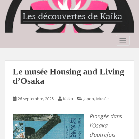
S
k
i
p
t
o
TOGGLE
m
a
i
n
Le musée Housing and Living
c
d’Osaka
o
n
t
,
26 septembre, 2025
Kaika
Japon
Musée
e
n
Plongée dans
t
l’Osaka
d’autrefois