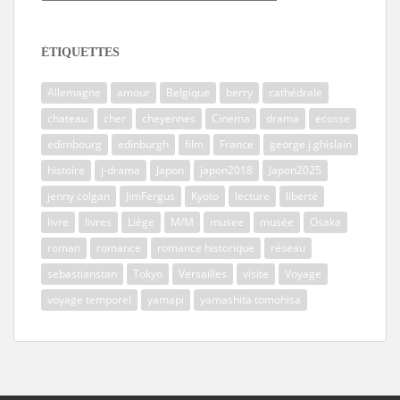
ÉTIQUETTES
Allemagne
amour
Belgique
berry
cathédrale
chateau
cher
cheyennes
Cinema
drama
ecosse
edimbourg
edinburgh
film
France
george j.ghislain
histoire
j-drama
Japon
japon2018
Japon2025
jenny colgan
JimFergus
Kyoto
lecture
liberté
livre
livres
Liège
M/M
musee
musée
Osaka
roman
romance
romance historique
réseau
sebastianstan
Tokyo
Versailles
visite
Voyage
voyage temporel
yamapi
yamashita tomohisa