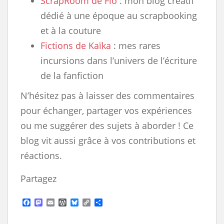
ScrapRoom de Flo
: mon blog créatif
dédié à une époque au scrapbooking
et à la couture
Fictions de Kaïka
: mes rares
incursions dans l’univers de l’écriture
de la fanfiction
N’hésitez pas à laisser des commentaires
pour échanger, partager vos expériences
ou me suggérer des sujets à aborder ! Ce
blog vit aussi grâce à vos contributions et
réactions.
Partagez
F
M
E
W
B
C
S
a
a
m
o
l
o
h
c
s
a
r
u
p
a