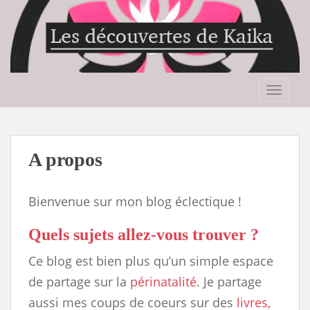
S
k
i
p
t
o
TOGGLE
m
a
i
n
A propos
c
o
n
Bienvenue sur mon blog éclectique !
t
e
Quels sujets allez-vous trouver ?
n
Ce blog est bien plus qu’un simple espace
t
de partage sur la
périnatalité
. Je partage
aussi mes coups de coeurs sur des
livres,