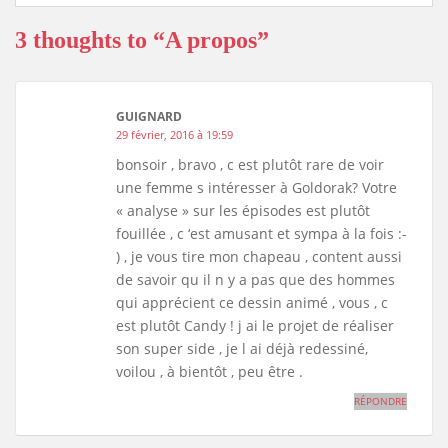
e
t
i
d
e
y
r
b
o
l
P
s
L
e
o
d
r
k
i
3 thoughts to “A propos”
o
o
e
y
n
k
n
s
k
s
GUIGNARD
29 février, 2016 à 19:59
bonsoir , bravo , c est plutôt rare de voir
une femme s intéresser à Goldorak? Votre
« analyse » sur les épisodes est plutôt
fouillée , c ‘est amusant et sympa à la fois :-
) , je vous tire mon chapeau , content aussi
de savoir qu il n y a pas que des hommes
qui apprécient ce dessin animé , vous , c
est plutôt Candy ! j ai le projet de réaliser
son super side , je l ai déjà redessiné,
voilou , à bientôt , peu être .
RÉPONDRE