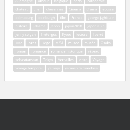
Allemagne
amour
Belgique
berry
cathédrale
chateau
cher
cheyennes
Cinema
drama
ecosse
edimbourg
edinburgh
film
France
george j.ghislain
histoire
j-drama
Japon
japon2018
Japon2025
jenny colgan
JimFergus
Kyoto
lecture
liberté
livre
livres
Liège
M/M
musee
musée
Osaka
roman
romance
romance historique
réseau
sebastianstan
Tokyo
Versailles
visite
Voyage
voyage temporel
yamapi
yamashita tomohisa