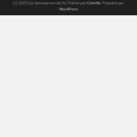
(c) 2025 Les découvertes de Flo Thème par
Colorlib
. Propulsé par
WordPress