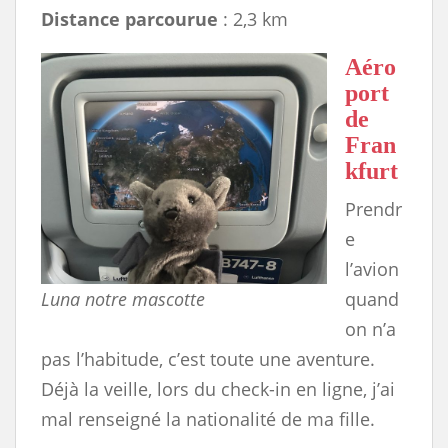
Distance parcourue
: 2,3 km
Aéro
port
de
Fran
kfurt
Prendr
e
l’avion
Luna notre mascotte
quand
on n’a
pas l’habitude, c’est toute une aventure.
Déjà la veille, lors du check-in en ligne, j’ai
mal renseigné la nationalité de ma fille.