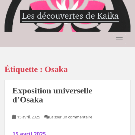
S
k
i
p
t
o
TOGGLE
m
a
i
n
Étiquette :
Osaka
c
o
n
Exposition universelle
t
d’Osaka
e
n
t
15 avril, 2025
Laisser un commentaire
15 avril 2025