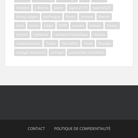
histoire
j-drama
Japon
japon2018
Japon2025
jenny colgan
JimFergus
Kyoto
lecture
liberté
livre
livres
Liège
M/M
musee
musée
Osaka
roman
romance
romance historique
réseau
sebastianstan
Tokyo
Versailles
visite
Voyage
voyage temporel
yamapi
yamashita tomohisa
CONTACT
POLITIQUE DE CONFIDENTIALITÉ