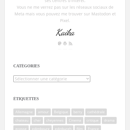
ses centres d'intérêt.
Vous ne me verrez pas sur les réseaux sociaux de
Meta mais vous pouvez me trouver sur Mastodon et
Pixel.
Kaika
CATÉGORIES
Catégories
ÉTIQUETTES
Allemagne
amour
Belgique
berry
cathédrale
chateau
cher
cheyennes
Cinema
critique
drama
ecosse
edimbourg
edinburgh
film
France