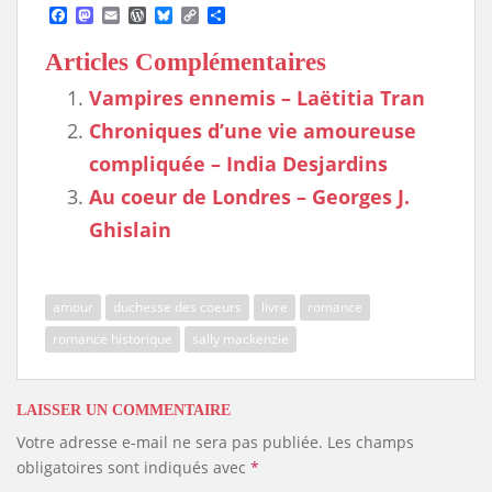
F
M
E
W
B
C
S
a
a
m
o
l
o
h
c
s
a
r
u
p
a
Articles Complémentaires
e
t
i
d
e
y
r
b
o
l
P
s
L
e
Vampires ennemis – Laëtitia Tran
o
d
r
k
i
o
o
e
y
n
Chroniques d’une vie amoureuse
k
n
s
k
s
compliquée – India Desjardins
Au coeur de Londres – Georges J.
Ghislain
amour
duchesse des coeurs
livre
romance
romance historique
sally mackenzie
LAISSER UN COMMENTAIRE
Votre adresse e-mail ne sera pas publiée.
Les champs
obligatoires sont indiqués avec
*