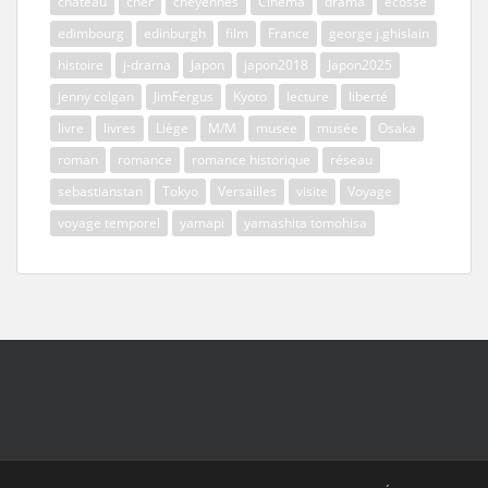
chateau
cher
cheyennes
Cinema
drama
ecosse
edimbourg
edinburgh
film
France
george j.ghislain
histoire
j-drama
Japon
japon2018
Japon2025
jenny colgan
JimFergus
Kyoto
lecture
liberté
livre
livres
Liège
M/M
musee
musée
Osaka
roman
romance
romance historique
réseau
sebastianstan
Tokyo
Versailles
visite
Voyage
voyage temporel
yamapi
yamashita tomohisa