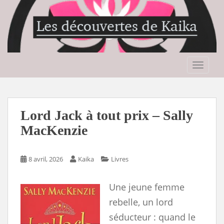
S
k
i
p
t
o
TOGGLE
m
a
i
n
Lord Jack à tout prix – Sally
c
MacKenzie
o
n
t
8 avril, 2026
Kaika
Livres
e
n
Une jeune femme
t
rebelle, un lord
séducteur : quand le