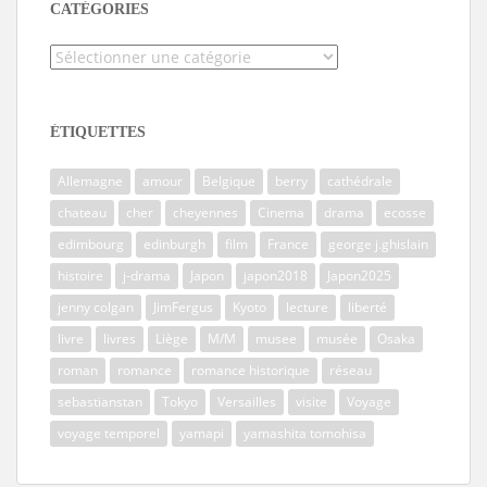
CATÉGORIES
Catégories
ÉTIQUETTES
Allemagne
amour
Belgique
berry
cathédrale
chateau
cher
cheyennes
Cinema
drama
ecosse
edimbourg
edinburgh
film
France
george j.ghislain
histoire
j-drama
Japon
japon2018
Japon2025
jenny colgan
JimFergus
Kyoto
lecture
liberté
livre
livres
Liège
M/M
musee
musée
Osaka
roman
romance
romance historique
réseau
sebastianstan
Tokyo
Versailles
visite
Voyage
voyage temporel
yamapi
yamashita tomohisa