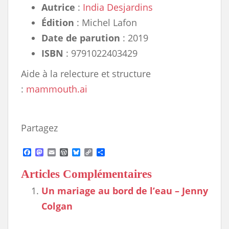
Autrice
:
India Desjardins
Édition
: Michel Lafon
Date de parution
: 2019
ISBN
: 9791022403429
Aide à la relecture et structure
:
mammouth.ai
Partagez
F
M
E
W
B
C
S
a
a
m
o
l
o
h
c
s
a
r
u
p
a
Articles Complémentaires
e
t
i
d
e
y
r
b
o
l
P
s
L
e
Un mariage au bord de l’eau – Jenny
o
d
r
k
i
o
o
e
y
n
Colgan
k
n
s
k
s