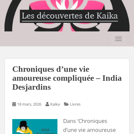
S
k
i
p
t
o
TOGGLE
m
a
i
n
Chroniques d’une vie
c
amoureuse compliquée – India
o
Desjardins
n
t
e
18 mars, 2026
Kaika
Livres
n
t
Dans ‘Chroniques
d’une vie amoureuse