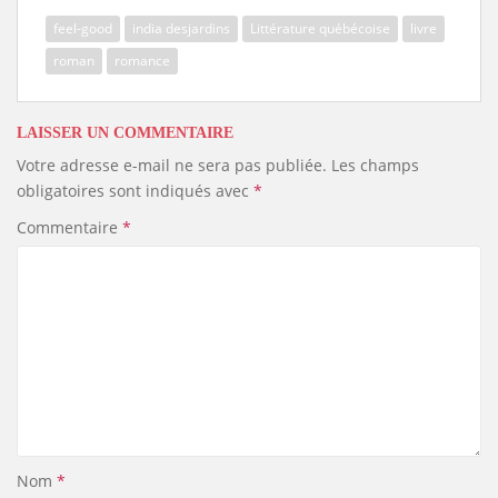
feel-good
india desjardins
Littérature québécoise
livre
roman
romance
LAISSER UN COMMENTAIRE
Votre adresse e-mail ne sera pas publiée.
Les champs
obligatoires sont indiqués avec
*
Commentaire
*
Nom
*