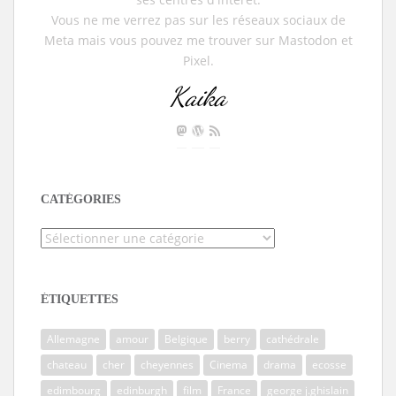
Vous ne me verrez pas sur les réseaux sociaux de
Meta mais vous pouvez me trouver sur Mastodon et
Pixel.
Kaika
CATÉGORIES
Catégories
ÉTIQUETTES
Allemagne
amour
Belgique
berry
cathédrale
chateau
cher
cheyennes
Cinema
drama
ecosse
edimbourg
edinburgh
film
France
george j.ghislain