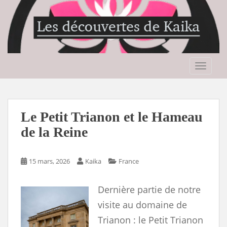
S
k
i
p
t
o
TOGGLE
m
a
i
n
Le Petit Trianon et le Hameau
c
de la Reine
o
n
t
15 mars, 2026
Kaika
France
e
n
Dernière partie de notre
t
visite au domaine de
Trianon : le Petit Trianon