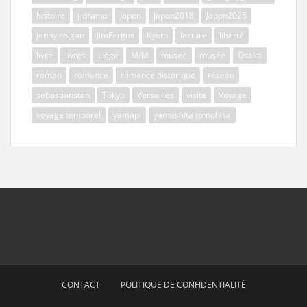
histoire
j-drama
Japon
japon2018
Japon2025
jenny colgan
JimFergus
Kyoto
lecture
liberté
livre
livres
Liège
M/M
musee
musée
Osaka
roman
romance
romance historique
réseau
sebastianstan
Tokyo
Versailles
visite
Voyage
voyage temporel
yamapi
yamashita tomohisa
CONTACT
POLITIQUE DE CONFIDENTIALITÉ