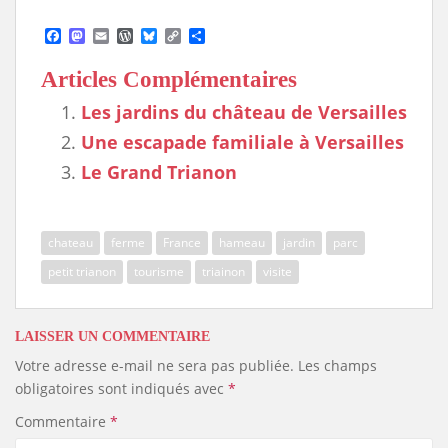
F
M
E
W
B
C
S
a
a
m
o
l
o
h
c
s
a
r
u
p
a
Articles Complémentaires
e
t
i
d
e
y
r
b
o
l
P
s
L
e
Les jardins du château de Versailles
o
d
r
k
i
o
o
e
y
n
Une escapade familiale à Versailles
k
n
s
k
s
Le Grand Trianon
chateau
ferme
France
hameau
jardin
parc
petit trianon
tourisme
triainon
visite
LAISSER UN COMMENTAIRE
Votre adresse e-mail ne sera pas publiée.
Les champs
obligatoires sont indiqués avec
*
Commentaire
*