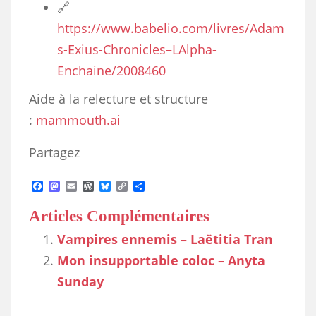
🔗
https://www.babelio.com/livres/Adam
s-Exius-Chronicles–LAlpha-
Enchaine/2008460
Aide à la relecture et structure
:
mammouth.ai
Partagez
F
M
E
W
B
C
S
a
a
m
o
l
o
h
c
s
a
r
u
p
a
Articles Complémentaires
e
t
i
d
e
y
r
b
o
l
P
s
L
e
Vampires ennemis – Laëtitia Tran
o
d
r
k
i
o
o
e
y
n
Mon insupportable coloc – Anyta
k
n
s
k
s
Sunday