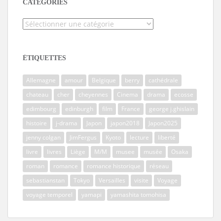
CATÉGORIES
Catégories
ÉTIQUETTES
Allemagne
amour
Belgique
berry
cathédrale
chateau
cher
cheyennes
Cinema
drama
ecosse
edimbourg
edinburgh
film
France
george j.ghislain
histoire
j-drama
Japon
japon2018
Japon2025
jenny colgan
JimFergus
Kyoto
lecture
liberté
livre
livres
Liège
M/M
musee
musée
Osaka
roman
romance
romance historique
réseau
sebastianstan
Tokyo
Versailles
visite
Voyage
voyage temporel
yamapi
yamashita tomohisa