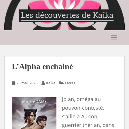
S
k
i
p
t
o
TOGGLE
m
a
i
n
L’Alpha enchainé
c
o
n
23 mai, 2026
Kaika
Livres
t
e
Jolan, oméga au
n
pouvoir contesté,
t
s’allie à Aurion,
guerrier thérian, dans