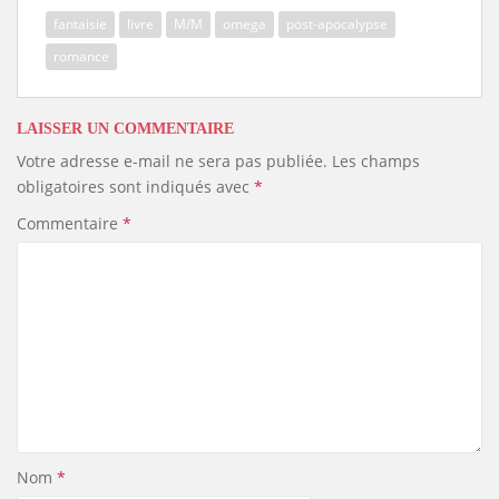
fantaisie
livre
M/M
omega
post-apocalypse
romance
LAISSER UN COMMENTAIRE
Votre adresse e-mail ne sera pas publiée.
Les champs
obligatoires sont indiqués avec
*
Commentaire
*
Nom
*