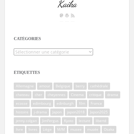
Kaika
CATÉGORIES
Catégories
ÉTIQUETTES
Allemagne
amour
Belgique
berry
cathédrale
chateau
cher
cheyennes
Cinema
critique
drama
ecosse
edimbourg
edinburgh
film
France
histoire
j-drama
Japon
japon2018
Japon2025
jenny colgan
JimFergus
Kyoto
lecture
liberté
livre
livres
Liège
M/M
musee
musée
Osaka