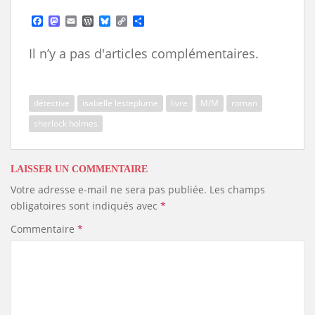
F
M
E
W
B
C
S
a
a
m
o
l
o
h
c
s
a
r
u
p
a
Il n’y a pas d'articles complémentaires.
e
t
i
d
e
y
r
b
o
l
P
s
L
e
o
d
r
k
i
o
o
e
y
n
k
n
s
k
détective
isabelle lesteplume
livre
M/M
roman
s
sherlock holmes
LAISSER UN COMMENTAIRE
Votre adresse e-mail ne sera pas publiée.
Les champs
obligatoires sont indiqués avec
*
Commentaire
*