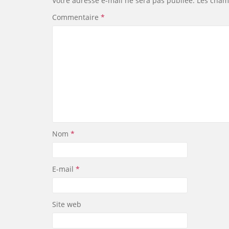
Votre adresse e-mail ne sera pas publiée.
Les cham
Commentaire
*
Nom
*
E-mail
*
Site web