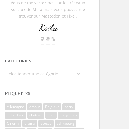
Vous ne me verrez pas sur les réseaux
sociaux de Meta mais vous pouvez me
trouver sur Mastodon et Pixel.
Kaika
CATÉGORIES
Catégories
ÉTIQUETTES
Allemagne
amour
Belgique
berry
cathédrale
chateau
cher
cheyennes
Cinema
drama
ecosse
edimbourg