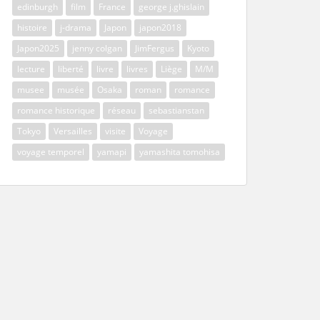
edinburgh
film
France
george j.ghislain
histoire
j-drama
Japon
japon2018
Japon2025
jenny colgan
JimFergus
Kyoto
lecture
liberté
livre
livres
Liège
M/M
musee
musée
Osaka
roman
romance
romance historique
réseau
sebastianstan
Tokyo
Versailles
visite
Voyage
voyage temporel
yamapi
yamashita tomohisa