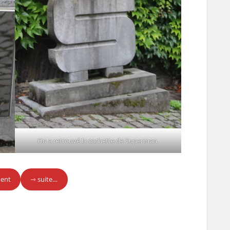
On a retrouvé la cachette de Superman.
dent
⇾ suite…