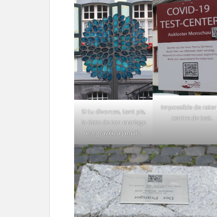
Impossible de rater
Si tu divorces, tant pis,
centre de test.
la date de ton mariage
est gravée à jamais.