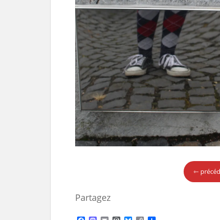
⇽ précé
Partagez