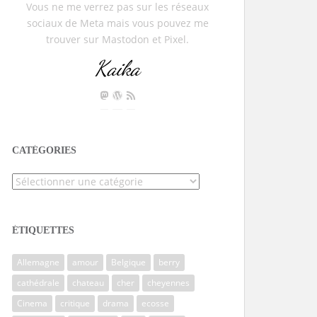
Vous ne me verrez pas sur les réseaux
sociaux de Meta mais vous pouvez me
trouver sur Mastodon et Pixel.
Kaika
CATÉGORIES
Catégories
ÉTIQUETTES
Allemagne
amour
Belgique
berry
cathédrale
chateau
cher
cheyennes
Cinema
critique
drama
ecosse