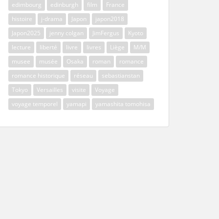
edimbourg
edinburgh
film
France
histoire
j-drama
Japon
japon2018
Japon2025
jenny colgan
JimFergus
Kyoto
lecture
liberté
livre
livres
Liège
M/M
musee
musée
Osaka
roman
romance
romance historique
réseau
sebastianstan
Tokyo
Versailles
visite
Voyage
voyage temporel
yamapi
yamashita tomohisa