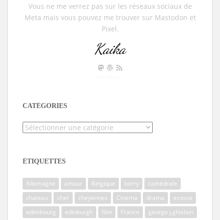
Vous ne me verrez pas sur les réseaux sociaux de
Meta mais vous pouvez me trouver sur Mastodon et
Pixel.
Kaika
CATÉGORIES
Catégories
ÉTIQUETTES
Allemagne
amour
Belgique
berry
cathédrale
chateau
cher
cheyennes
Cinema
drama
ecosse
edimbourg
edinburgh
film
France
george j.ghislain