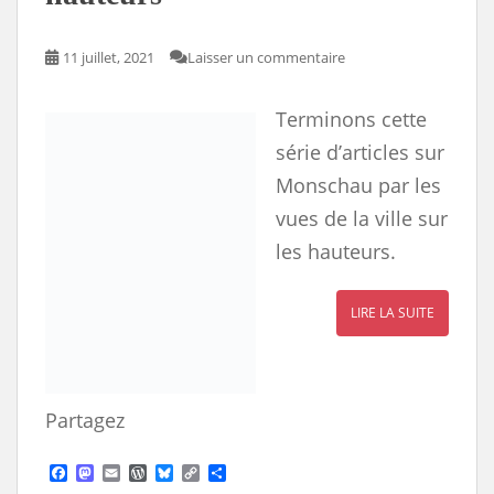
11 juillet, 2021
Laisser un commentaire
Terminons cette
série d’articles sur
Monschau par les
vues de la ville sur
les hauteurs.
LIRE LA SUITE
Partagez
F
M
E
W
B
C
S
a
a
m
o
l
o
h