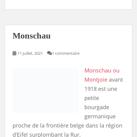
c
s
a
r
u
p
a
e
t
i
d
e
y
r
b
o
l
P
s
L
e
o
d
r
k
i
o
o
e
y
n
k
n
s
k
s
Monschau
11 juillet, 2021
1 commentaire
Monschau ou
Montjoie
avant
1918 est une
petite
bourgade
germanique
proche de la frontière belge dans la région
d’Eifel surplombant la Rur.