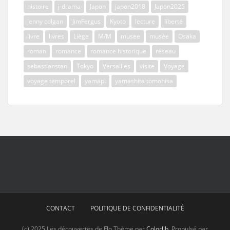
histoire
j-drama
Japon
japon2018
Japon2025
jenny colgan
JimFergus
Kyoto
lecture
liberté
livre
livres
Liège
M/M
musee
musée
Osaka
roman
romance
romance historique
réseau
sebastianstan
Tokyo
Versailles
visite
Voyage
voyage temporel
yamapi
yamashita tomohisa
CONTACT
POLITIQUE DE CONFIDENTIALITÉ
(c) 2025 Les découvertes de Flo Thème par
Colorlib
. Propulsé par