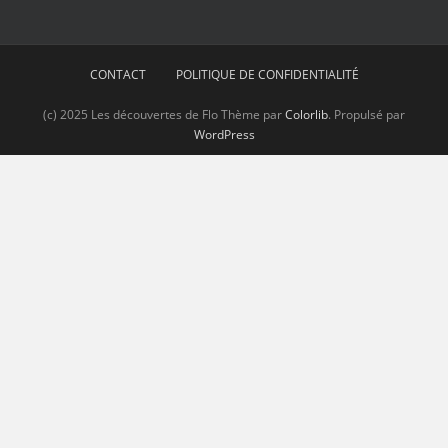
CONTACT
POLITIQUE DE CONFIDENTIALITÉ
(c) 2025 Les découvertes de Flo Thème par
Colorlib
. Propulsé par
WordPress