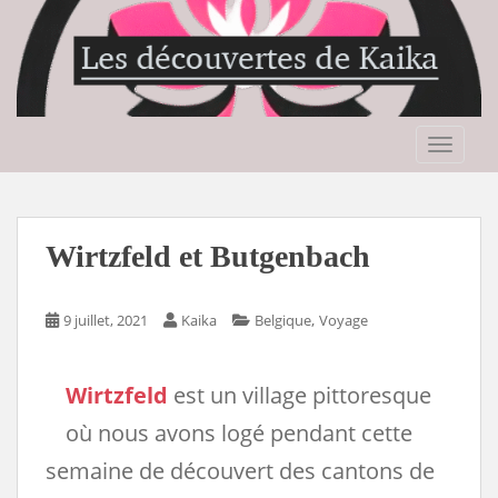
S
k
i
p
t
o
TOGGLE
m
a
i
n
Wirtzfeld et Butgenbach
c
o
n
,
9 juillet, 2021
Kaika
Belgique
Voyage
t
e
Wirtzfeld
est un village pittoresque
n
t
où nous avons logé pendant cette
semaine de découvert des cantons de