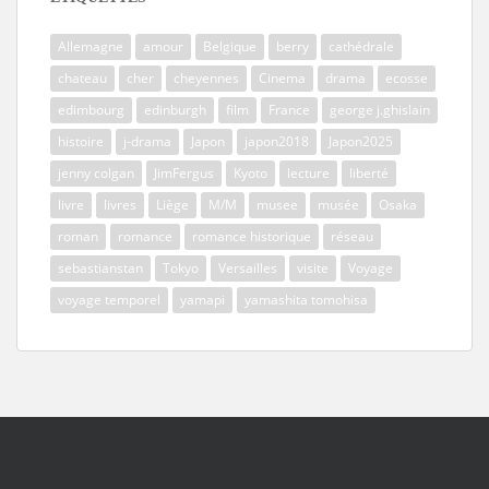
Allemagne
amour
Belgique
berry
cathédrale
chateau
cher
cheyennes
Cinema
drama
ecosse
edimbourg
edinburgh
film
France
george j.ghislain
histoire
j-drama
Japon
japon2018
Japon2025
jenny colgan
JimFergus
Kyoto
lecture
liberté
livre
livres
Liège
M/M
musee
musée
Osaka
roman
romance
romance historique
réseau
sebastianstan
Tokyo
Versailles
visite
Voyage
voyage temporel
yamapi
yamashita tomohisa