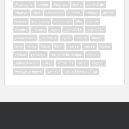
Allemagne
amour
Belgique
berry
cathédrale
chateau
cher
cheyennes
Cinema
critique
drama
ecosse
edimbourg
edinburgh
film
France
histoire
j-drama
Japon
japon2018
Japon2025
jenny colgan
JimFergus
Kyoto
lecture
liberté
livre
livres
Liège
M/M
musee
musée
Osaka
roman
romance
romance historique
réseau
sebastianstan
Tokyo
Versailles
visite
Voyage
voyage temporel
yamapi
yamashita tomohisa