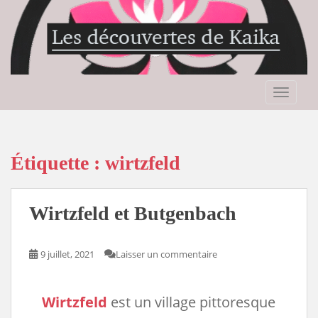
S
k
i
p
t
o
TOGGLE
m
a
i
n
Étiquette :
wirtzfeld
c
o
n
Wirtzfeld et Butgenbach
t
e
n
9 juillet, 2021
Laisser un commentaire
t
Wirtzfeld
est un village pittoresque