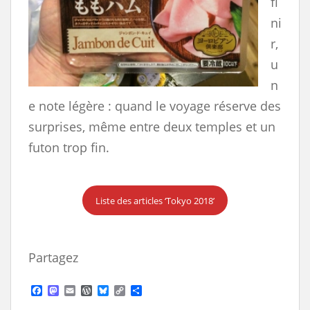
fi
ni
r,
u
n
e note légère : quand le voyage réserve des
surprises, même entre deux temples et un
futon trop fin.
Liste des articles ‘Tokyo 2018’
Partagez
F
M
E
W
B
C
S
a
a
m
o
l
o
h