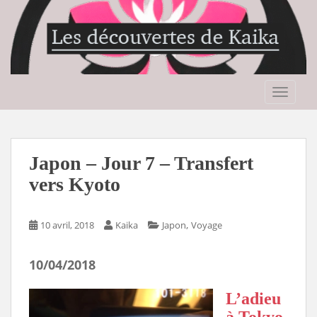
S
k
i
p
t
o
TOGGLE
m
a
i
n
Japon – Jour 7 – Transfert
c
vers Kyoto
o
n
t
,
10 avril, 2018
Kaika
Japon
Voyage
e
n
10/04/2018
t
L’adieu