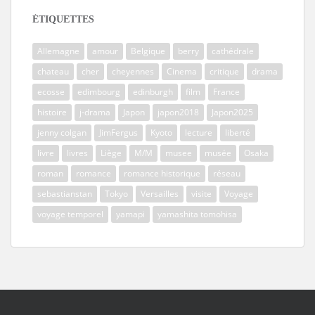
ÉTIQUETTES
Allemagne
amour
Belgique
berry
cathédrale
chateau
cher
cheyennes
Cinema
critique
drama
ecosse
edimbourg
edinburgh
film
France
histoire
j-drama
Japon
japon2018
Japon2025
jenny colgan
JimFergus
Kyoto
lecture
liberté
livre
livres
Liège
M/M
musee
musée
Osaka
roman
romance
romance historique
réseau
sebastianstan
Tokyo
Versailles
visite
Voyage
voyage temporel
yamapi
yamashita tomohisa