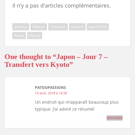
c
s
a
r
u
p
a
Il n’y a pas d'articles complémentaires.
e
t
i
d
e
y
r
b
o
l
P
s
L
e
o
d
r
k
i
o
o
e
y
n
k
n
s
k
actarus
Albator
Goldorak
harlock
japon2018
s
Kyoto
Nijo-jo
One thought to “Japon – Jour 7 –
Transfert vers Kyoto”
PATOUPASSIONS
10 avril, 2018 à 16:58
Un endroit qui m’apparaît beaucoup plus
typique. J’ai adoré ce résumé!
RÉPONDRE