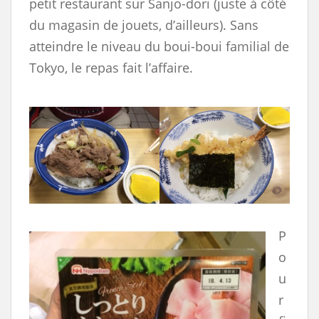
petit restaurant sur Sanjo-dori (juste à côté
du magasin de jouets, d’ailleurs). Sans
atteindre le niveau du boui-boui familial de
Tokyo, le repas fait l’affaire.
P
o
u
r