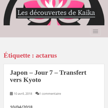
S
k
i
p
t
o
TOGGLE
m
a
i
n
Étiquette :
actarus
c
o
n
Japon – Jour 7 – Transfert
t
vers Kyoto
e
n
t
10 avril, 2018
1 commentaire
10/04/2018