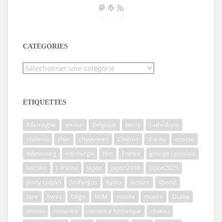
CATÉGORIES
Catégories
ÉTIQUETTES
Allemagne
amour
Belgique
berry
cathédrale
chateau
cher
cheyennes
Cinema
drama
ecosse
edimbourg
edinburgh
film
France
george j.ghislain
histoire
j-drama
Japon
japon2018
Japon2025
jenny colgan
JimFergus
Kyoto
lecture
liberté
livre
livres
Liège
M/M
musee
musée
Osaka
roman
romance
romance historique
réseau