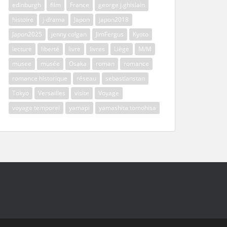
edinburgh
film
France
george j.ghislain
histoire
j-drama
Japon
japon2018
Japon2025
jenny colgan
JimFergus
Kyoto
lecture
liberté
livre
livres
Liège
M/M
musee
musée
Osaka
roman
romance
romance historique
réseau
sebastianstan
Tokyo
Versailles
visite
Voyage
voyage temporel
yamapi
yamashita tomohisa