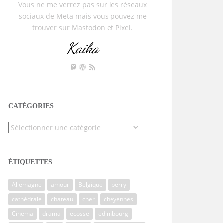
Vous ne me verrez pas sur les réseaux
sociaux de Meta mais vous pouvez me
trouver sur Mastodon et Pixel.
Kaika
CATÉGORIES
Catégories
ÉTIQUETTES
Allemagne
amour
Belgique
berry
cathédrale
chateau
cher
cheyennes
Cinema
drama
ecosse
edimbourg