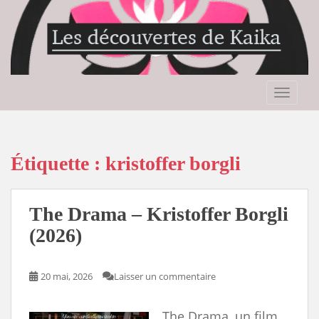
S
k
i
p
t
o
TOGGLE
m
a
i
n
Étiquette :
kristoffer borgli
c
o
n
The Drama – Kristoffer Borgli
t
(2026)
e
n
t
20 mai, 2026
Laisser un commentaire
The Drama, un film