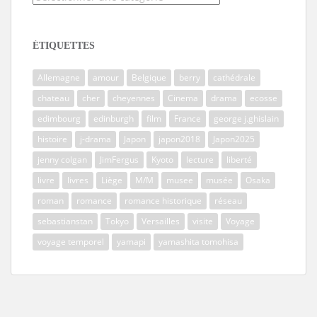
ÉTIQUETTES
Allemagne
amour
Belgique
berry
cathédrale
chateau
cher
cheyennes
Cinema
drama
ecosse
edimbourg
edinburgh
film
France
george j.ghislain
histoire
j-drama
Japon
japon2018
Japon2025
jenny colgan
JimFergus
Kyoto
lecture
liberté
livre
livres
Liège
M/M
musee
musée
Osaka
roman
romance
romance historique
réseau
sebastianstan
Tokyo
Versailles
visite
Voyage
voyage temporel
yamapi
yamashita tomohisa