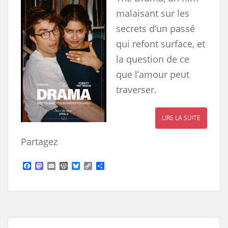
malaisant sur les
secrets d’un passé
qui refont surface, et
la question de ce
que l’amour peut
traverser.
LIRE LA SUITE
Partagez
F
M
E
W
B
C
S
a
a
m
o
l
o
h
c
s
a
r
u
p
a
e
t
i
d
e
y
r
b
o
l
P
s
L
e
o
d
r
k
i
o
o
e
y
n
k
n
s
k