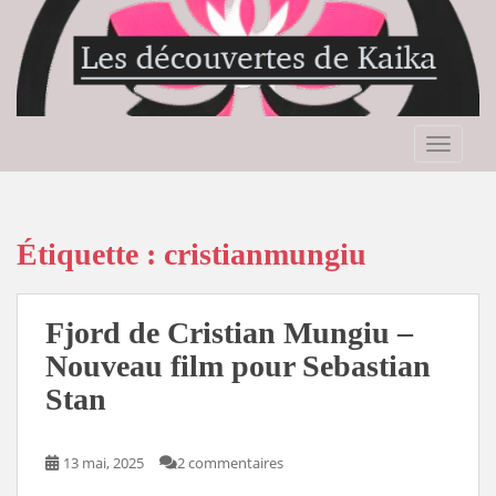
S
k
i
p
t
o
TOGGLE
m
a
i
n
Étiquette :
cristianmungiu
c
o
n
Fjord de Cristian Mungiu –
t
Nouveau film pour Sebastian
e
Stan
n
t
13 mai, 2025
2 commentaires