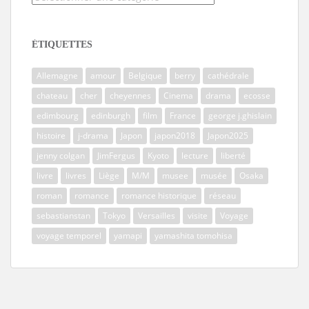
ÉTIQUETTES
Allemagne
amour
Belgique
berry
cathédrale
chateau
cher
cheyennes
Cinema
drama
ecosse
edimbourg
edinburgh
film
France
george j.ghislain
histoire
j-drama
Japon
japon2018
Japon2025
jenny colgan
JimFergus
Kyoto
lecture
liberté
livre
livres
Liège
M/M
musee
musée
Osaka
roman
romance
romance historique
réseau
sebastianstan
Tokyo
Versailles
visite
Voyage
voyage temporel
yamapi
yamashita tomohisa