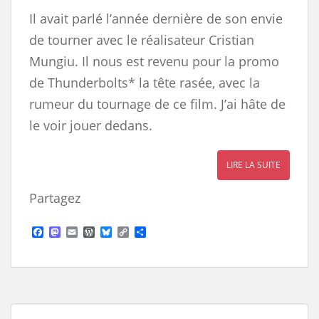
Il avait parlé l’année dernière de son envie
de tourner avec le réalisateur Cristian
Mungiu. Il nous est revenu pour la promo
de Thunderbolts* la tête rasée, avec la
rumeur du tournage de ce film. J’ai hâte de
le voir jouer dedans.
LIRE LA SUITE
Partagez
F
M
E
W
B
C
S
a
a
m
o
l
o
h
c
s
a
r
u
p
a
e
t
i
d
e
y
r
b
o
l
P
s
L
e
o
d
r
k
i
o
o
e
y
n
k
n
s
k