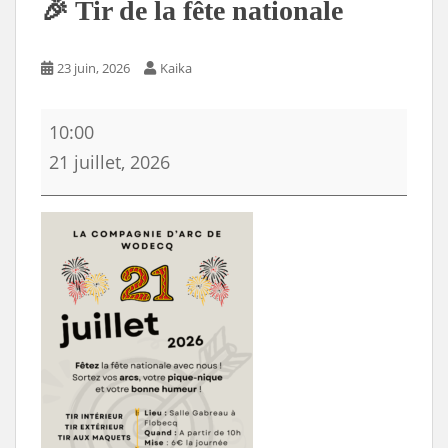
🎉 Tir de la fête nationale
23 juin, 2026
Kaika
🎉
10:00
Tir
21 juillet, 2026
de
la
fête
nationale