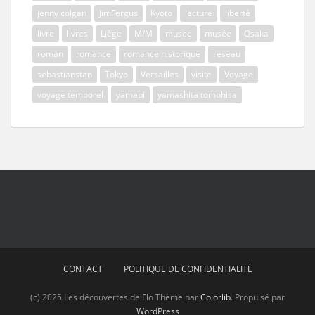
jenny colgan
JimFergus
Kyoto
lecture
liberté
livre
livres
Liège
M/M
musee
musée
Osaka
roman
romance
romance historique
réseau
sebastianstan
Tokyo
Versailles
visite
Voyage
voyage temporel
yamapi
yamashita tomohisa
CONTACT
POLITIQUE DE CONFIDENTIALITÉ
(c) 2025 Les découvertes de Flo Thème par
Colorlib
. Propulsé par
WordPress