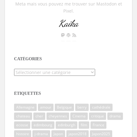
Meta mais vous pouvez me trouver sur Mastodon et
Pixel.
Kaika
CATÉGORIES
Catégories
ÉTIQUETTES
Allemagne
amour
Belgique
berry
cathédrale
chateau
cher
cheyennes
Cinema
critique
drama
ecosse
edimbourg
edinburgh
film
France
histoire
j-drama
Japon
japon2018
Japon2025