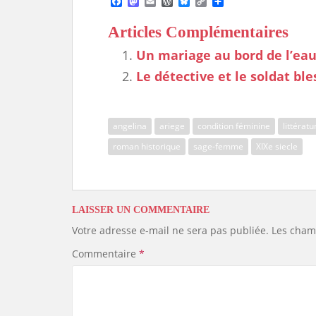
F
M
E
W
B
C
S
a
a
m
o
l
o
h
c
s
a
r
u
p
a
Articles Complémentaires
e
t
i
d
e
y
r
b
o
l
P
s
L
e
Un mariage au bord de l’eau
o
d
r
k
i
o
o
e
y
n
Le détective et le soldat bl
k
n
s
k
s
angelina
ariege
condition féminine
littérat
roman historique
sage-femme
XIXe siecle
LAISSER UN COMMENTAIRE
Votre adresse e-mail ne sera pas publiée.
Les cham
Commentaire
*