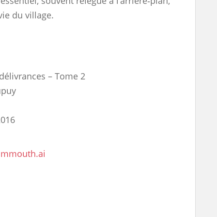
 essentiel, souvent relégué à l’arrière‑plan,
e du village.
 délivrances – Tome 2
upuy
2016
mmouth.ai