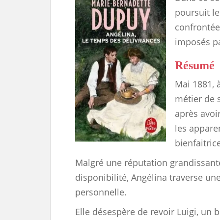
poursuit l
confrontée
imposés p
Résumé
Mai 1881, à
métier de 
après avoi
les apparen
bienfaitric
Malgré une réputation grandissant
disponibilité, Angélina traverse un
personnelle.
Elle désespère de revoir Luigi, un 