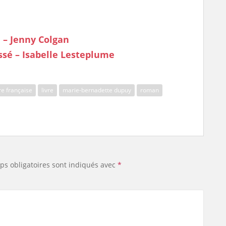
 – Jenny Colgan
essé – Isabelle Lesteplume
ure française
livre
marie-bernadette dupuy
roman
ps obligatoires sont indiqués avec
*