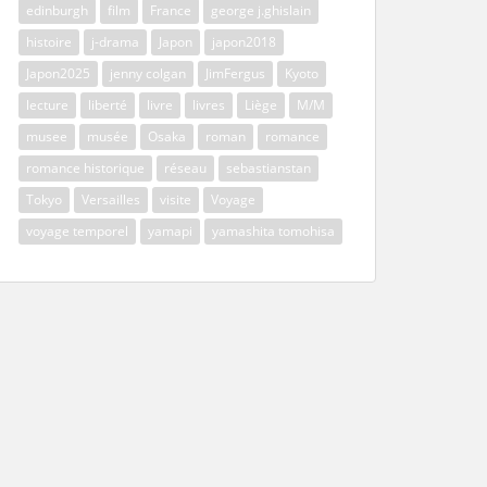
edinburgh
film
France
george j.ghislain
histoire
j-drama
Japon
japon2018
Japon2025
jenny colgan
JimFergus
Kyoto
lecture
liberté
livre
livres
Liège
M/M
musee
musée
Osaka
roman
romance
romance historique
réseau
sebastianstan
Tokyo
Versailles
visite
Voyage
voyage temporel
yamapi
yamashita tomohisa