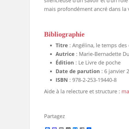
silencieuse d’un savoir et d’un rôle
mais profondément ancré dans la vi
Bibliographie
Titre
: Angélina, le temps des
Autrice
: Marie‑Bernadette D
Édition
: Le Livre de poche
Date de parution
: 6 janvier 
ISBN
: 978‑2‑253‑19440‑8
Aide à la relecture et structure :
ma
Partagez