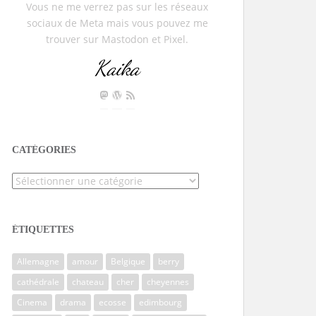
Vous ne me verrez pas sur les réseaux
sociaux de Meta mais vous pouvez me
trouver sur Mastodon et Pixel.
Kaika
CATÉGORIES
Catégories
ÉTIQUETTES
Allemagne
amour
Belgique
berry
cathédrale
chateau
cher
cheyennes
Cinema
drama
ecosse
edimbourg