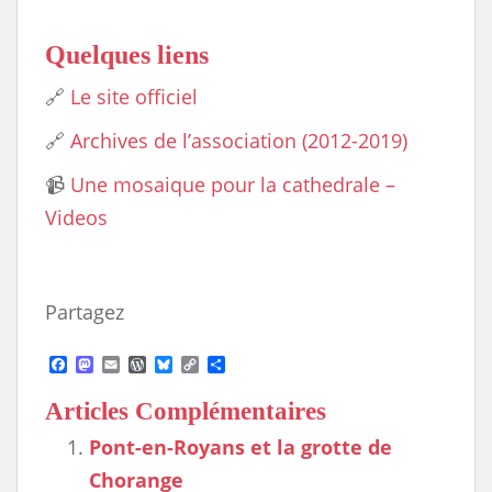
Quelques liens
🔗
Le site officiel
🔗
Archives de l’association (2012-2019)
📹
Une mosaique pour la cathedrale –
Videos
Partagez
F
M
E
W
B
C
S
a
a
m
o
l
o
h
c
s
a
r
u
p
a
Articles Complémentaires
e
t
i
d
e
y
r
b
o
l
P
s
L
e
Pont-en-Royans et la grotte de
o
d
r
k
i
o
o
e
y
n
Chorange
k
n
s
k