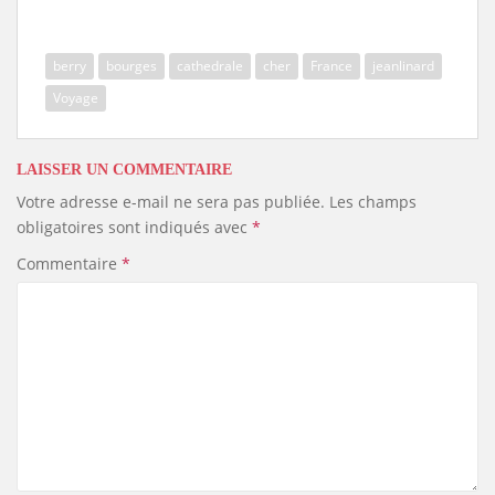
s
berry
bourges
cathedrale
cher
France
jeanlinard
Voyage
LAISSER UN COMMENTAIRE
Votre adresse e-mail ne sera pas publiée.
Les champs
obligatoires sont indiqués avec
*
Commentaire
*