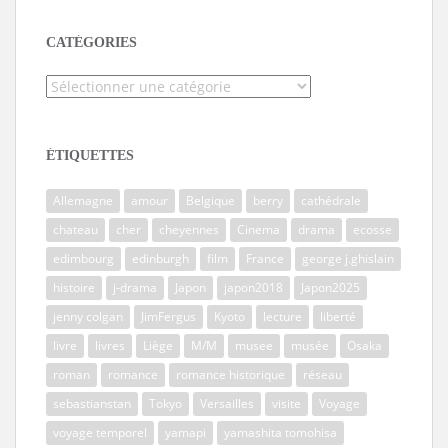
CATÉGORIES
Catégories
ÉTIQUETTES
Allemagne
amour
Belgique
berry
cathédrale
chateau
cher
cheyennes
Cinema
drama
ecosse
edimbourg
edinburgh
film
France
george j.ghislain
histoire
j-drama
Japon
japon2018
Japon2025
jenny colgan
JimFergus
Kyoto
lecture
liberté
livre
livres
Liège
M/M
musee
musée
Osaka
roman
romance
romance historique
réseau
sebastianstan
Tokyo
Versailles
visite
Voyage
voyage temporel
yamapi
yamashita tomohisa