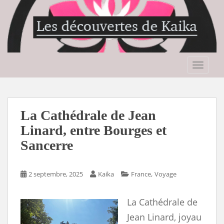
S
k
i
p
t
o
TOGGLE
m
a
i
n
La Cathédrale de Jean
c
Linard, entre Bourges et
o
Sancerre
n
t
e
,
2 septembre, 2025
Kaika
France
Voyage
n
t
La Cathédrale de
Jean Linard, joyau