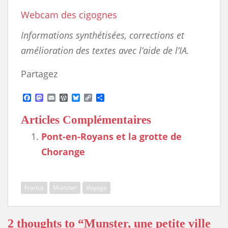
Webcam des cigognes
Informations synthétisées, corrections et
amélioration des textes avec l’aide de l’IA.
Partagez
F
M
E
W
B
C
S
a
a
m
o
l
o
h
c
s
a
r
u
p
a
Articles Complémentaires
e
t
i
d
e
y
r
b
o
l
P
s
L
e
Pont-en-Royans et la grotte de
o
d
r
k
i
o
o
e
y
n
Chorange
k
n
s
k
s
France
Munster
Voyage
2 thoughts to “Munster, une petite ville