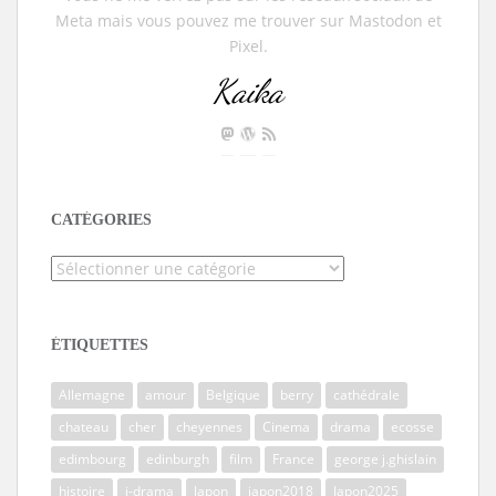
Meta mais vous pouvez me trouver sur Mastodon et
Pixel.
Kaika
CATÉGORIES
Catégories
ÉTIQUETTES
Allemagne
amour
Belgique
berry
cathédrale
chateau
cher
cheyennes
Cinema
drama
ecosse
edimbourg
edinburgh
film
France
george j.ghislain
histoire
j-drama
Japon
japon2018
Japon2025