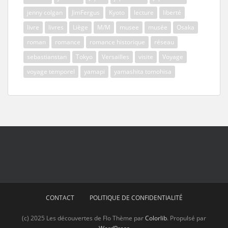
jenny colgan
JimFergus
Kyoto
lecture
liberté
livre
livres
Liège
M/M
musee
musée
Osaka
roman
romance
romance historique
réseau
sebastianstan
Tokyo
Versailles
visite
Voyage
voyage temporel
yamapi
yamashita tomohisa
CONTACT
POLITIQUE DE CONFIDENTIALITÉ
(c) 2025 Les découvertes de Flo Thème par
Colorlib
. Propulsé par