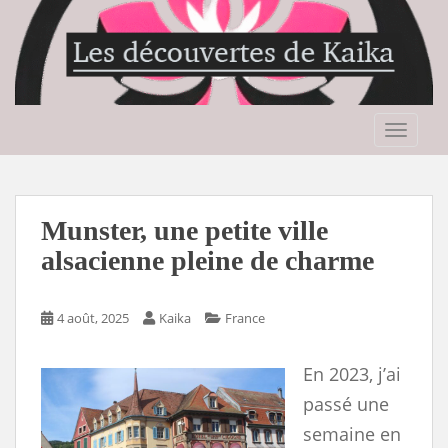
S
k
i
p
t
o
TOGGLE
m
a
i
n
Munster, une petite ville
c
alsacienne pleine de charme
o
n
t
4 août, 2025
Kaika
France
e
n
En 2023, j’ai
t
passé une
semaine en