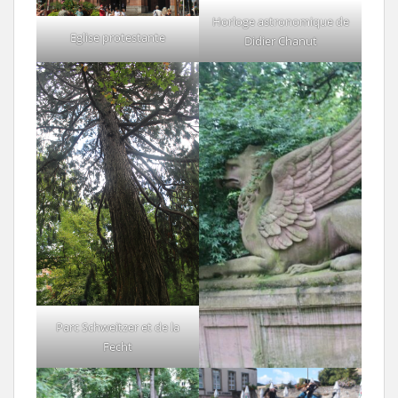
Horloge astronomique de
Eglise protestante
Didier Chanut
Parc Schweitzer et de la
Fecht