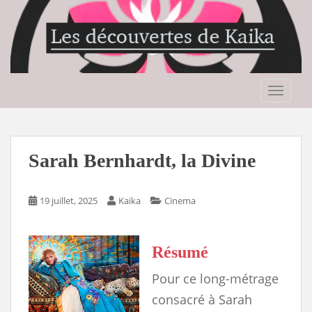
S
k
i
p
t
o
TOGGLE
m
a
i
n
Sarah Bernhardt, la Divine
c
o
n
19 juillet, 2025
Kaika
Cinema
t
e
n
Résumé
t
Pour ce long-métrage
consacré à Sarah