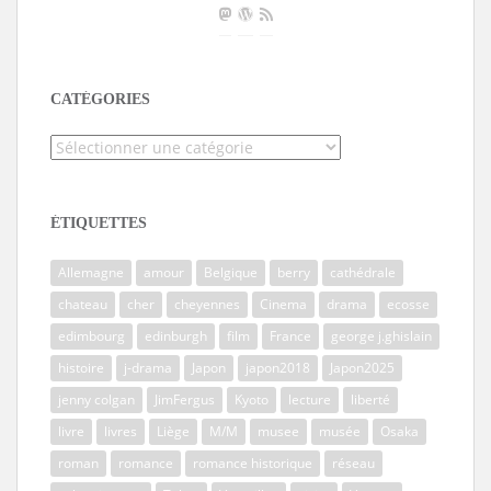
CATÉGORIES
Catégories
ÉTIQUETTES
Allemagne
amour
Belgique
berry
cathédrale
chateau
cher
cheyennes
Cinema
drama
ecosse
edimbourg
edinburgh
film
France
george j.ghislain
histoire
j-drama
Japon
japon2018
Japon2025
jenny colgan
JimFergus
Kyoto
lecture
liberté
livre
livres
Liège
M/M
musee
musée
Osaka
roman
romance
romance historique
réseau