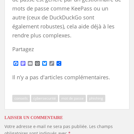
mots de passe comme KeePass ou un
autre (ceux de DuckDuckGo sont
également robustes), cela aide déjà à les
rendre plus complexes.
Partagez
F
M
E
W
B
C
S
a
a
m
o
l
o
h
c
s
a
r
u
p
a
Il n’y a pas d'articles complémentaires.
e
t
i
d
e
y
r
b
o
l
P
s
L
e
o
d
r
k
i
o
o
e
y
n
k
n
s
k
conseils
cybersecurité
mot de passe
phishing
s
LAISSER UN COMMENTAIRE
Votre adresse e-mail ne sera pas publiée.
Les champs
obligatoires sont indiqués avec
*