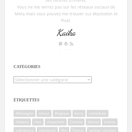
ses centres d'intérêt.
Vous ne me verrez pas sur les réseaux sociaux de
Meta mais vous pouvez me trouver sur Mastodon et
Pixel.
Kaika
CATÉGORIES
Catégories
ÉTIQUETTES
Allemagne
amour
Belgique
berry
cathédrale
chateau
cher
cheyennes
Cinema
drama
ecosse
edimbourg
edinburgh
film
France
george j.ghislain