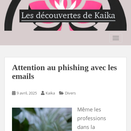
S
k
i
p
t
o
TOGGLE
m
a
i
n
Attention au phishing avec les
c
emails
o
n
t
9 avril, 2025
Kaika
Divers
e
n
Même les
t
professions
dans la