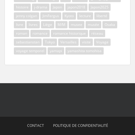
histoire
j-drama
Japon
japon2018
Japon2025
jenny colgan
JimFergus
Kyoto
lecture
liberté
livre
livres
Liège
M/M
musee
musée
Osaka
roman
romance
romance historique
réseau
sebastianstan
Tokyo
Versailles
visite
Voyage
voyage temporel
yamapi
yamashita tomohisa
CONTACT
POLITIQUE DE CONFIDENTIALITÉ