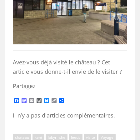
Avez-vous déjà visité le château ? Cet
article vous donne-t-il envie de le visiter ?
Partagez
F
M
E
W
B
C
S
a
a
m
o
l
o
h
c
s
a
r
u
p
a
Il n’y a pas d'articles complémentaires.
e
t
i
d
e
y
r
b
o
l
P
s
L
e
o
d
r
k
i
o
o
e
y
n
k
n
s
k
chateau
kent
labyrinthe
leeds
visite
Voyage