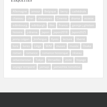
ÉTIQUETTES
Allemagne
amour
Belgique
berry
cathédrale
chateau
cher
cheyennes
Cinema
drama
ecosse
edimbourg
edinburgh
film
France
george j.ghislain
histoire
j-drama
Japon
japon2018
Japon2025
jenny colgan
JimFergus
Kyoto
lecture
liberté
livre
livres
Liège
M/M
musee
musée
Osaka
roman
romance
romance historique
réseau
sebastianstan
Tokyo
Versailles
visite
Voyage
voyage temporel
yamapi
yamashita tomohisa