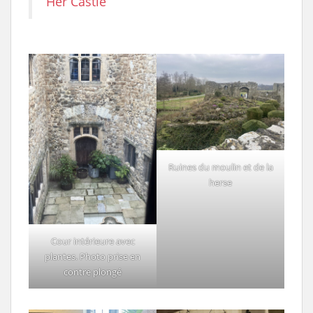
Her Castle
Ruines du moulin et de la
herse
Cour intérieure avec
plantes. Photo prise en
contre plongé