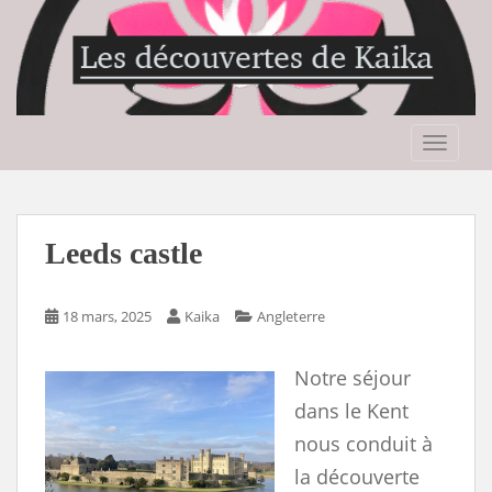
S
k
i
p
t
o
TOGGLE
m
a
i
n
Leeds castle
c
o
n
18 mars, 2025
Kaika
Angleterre
t
e
Notre séjour
n
dans le Kent
t
nous conduit à
la découverte