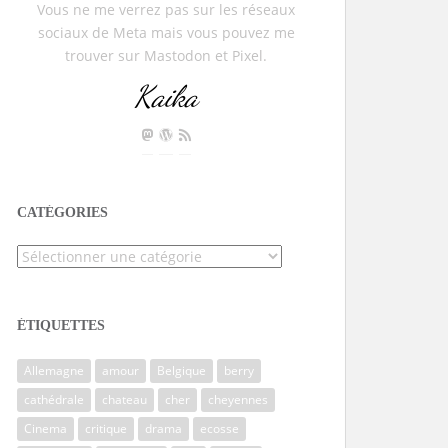
Vous ne me verrez pas sur les réseaux
sociaux de Meta mais vous pouvez me
trouver sur Mastodon et Pixel.
Kaika
CATÉGORIES
Catégories
ÉTIQUETTES
Allemagne
amour
Belgique
berry
cathédrale
chateau
cher
cheyennes
Cinema
critique
drama
ecosse