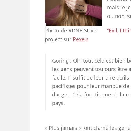
mais le j
ou non, s
Photo de RDNE Stock
“Evil, I t
project sur
Pexels
Göring : Oh, tout cela est bien b
les gens peuvent toujours être a
facile. Il suffit de leur dire qu’
pacifistes pour leur manque de 
danger. Cela fonctionne de la 
pays.
« Plus jamais », ont clamé les gén