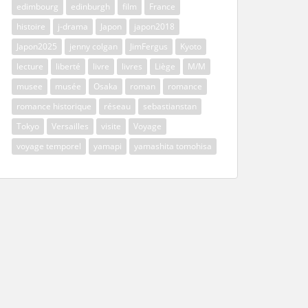
edimbourg
edinburgh
film
France
histoire
j-drama
Japon
japon2018
Japon2025
jenny colgan
JimFergus
Kyoto
lecture
liberté
livre
livres
Liège
M/M
musee
musée
Osaka
roman
romance
romance historique
réseau
sebastianstan
Tokyo
Versailles
visite
Voyage
voyage temporel
yamapi
yamashita tomohisa