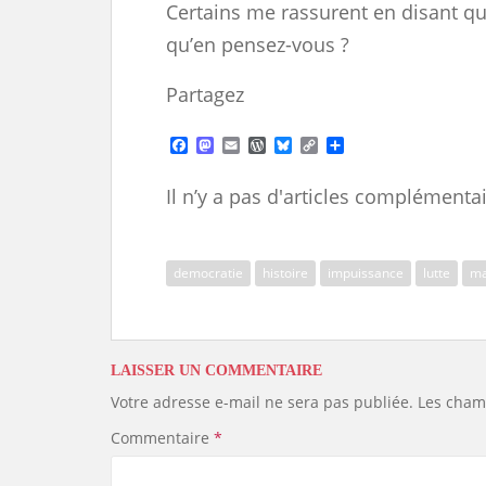
Certains me rassurent en disant qu
qu’en pensez-vous ?
Partagez
F
M
E
W
B
C
S
a
a
m
o
l
o
h
c
s
a
r
u
p
a
Il n’y a pas d'articles complémentai
e
t
i
d
e
y
r
b
o
l
P
s
L
e
o
d
r
k
i
o
o
e
y
n
k
n
s
k
democratie
histoire
impuissance
lutte
ma
s
LAISSER UN COMMENTAIRE
Votre adresse e-mail ne sera pas publiée.
Les cham
Commentaire
*