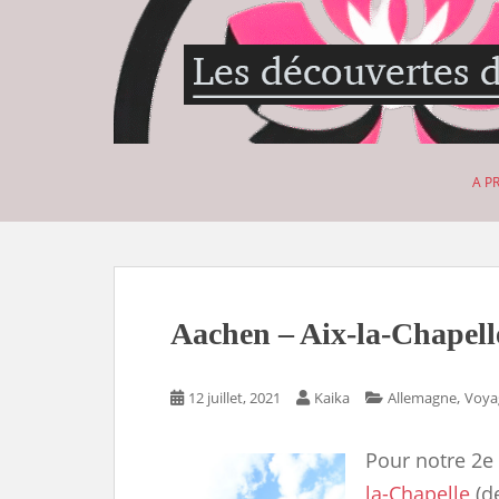
S
k
i
p
t
o
m
A P
a
i
n
c
o
n
Aachen – Aix-la-Chapell
t
e
n
,
12 juillet, 2021
Kaika
Allemagne
Voya
t
Pour notre 2e
la-Chapelle
(de