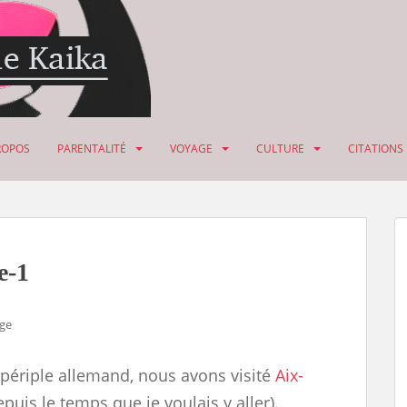
ROPOS
PARENTALITÉ
VOYAGE
CULTURE
CITATIONS
e-1
ge
 périple allemand, nous avons visité
Aix-
puis le temps que je voulais y aller).