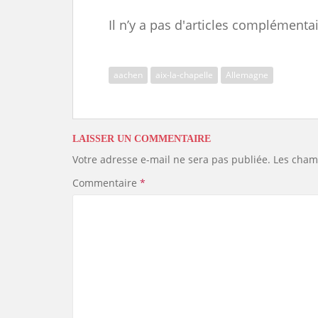
a
a
m
o
l
o
h
c
s
a
r
u
p
a
Il n’y a pas d'articles complémentai
e
t
i
d
e
y
r
b
o
l
P
s
L
e
o
d
r
k
i
o
o
e
y
n
k
n
s
k
aachen
aix-la-chapelle
Allemagne
s
LAISSER UN COMMENTAIRE
Votre adresse e-mail ne sera pas publiée.
Les cham
Commentaire
*