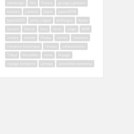
edinburgh
film
France
george j.ghislain
histoire
j-drama
Japon
japon2018
Japon2025
jenny colgan
JimFergus
Kyoto
lecture
liberté
livre
livres
Liège
M/M
musee
musée
Osaka
roman
romance
romance historique
réseau
sebastianstan
Tokyo
Versailles
visite
Voyage
voyage temporel
yamapi
yamashita tomohisa