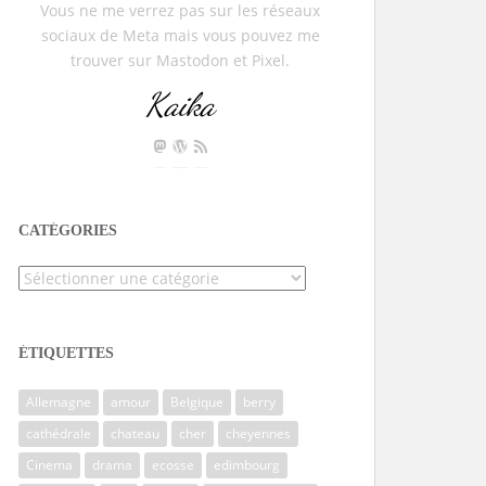
Vous ne me verrez pas sur les réseaux
sociaux de Meta mais vous pouvez me
trouver sur Mastodon et Pixel.
Kaika
CATÉGORIES
Catégories
ÉTIQUETTES
Allemagne
amour
Belgique
berry
cathédrale
chateau
cher
cheyennes
Cinema
drama
ecosse
edimbourg