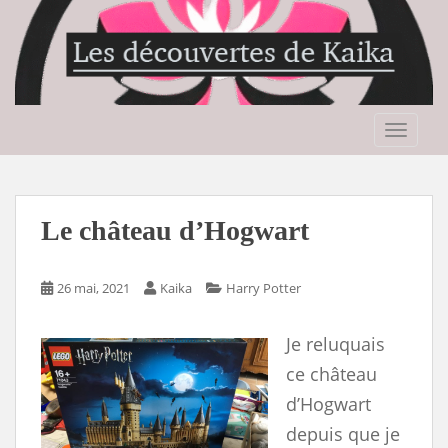
S
k
i
p
t
o
TOGGLE
m
a
i
n
Le château d’Hogwart
c
o
n
26 mai, 2021
Kaika
Harry Potter
t
e
Je reluquais
n
ce château
t
d’Hogwart
depuis que je