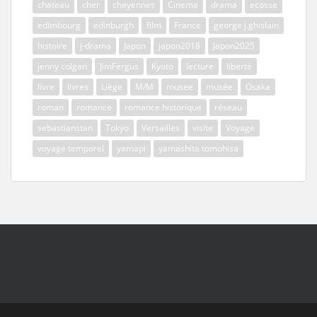
chateau
cher
cheyennes
Cinema
drama
ecosse
edimbourg
edinburgh
film
France
george j.ghislain
histoire
j-drama
Japon
japon2018
Japon2025
jenny colgan
JimFergus
Kyoto
lecture
liberté
livre
livres
Liège
M/M
musee
musée
Osaka
roman
romance
romance historique
réseau
sebastianstan
Tokyo
Versailles
visite
Voyage
voyage temporel
yamapi
yamashita tomohisa