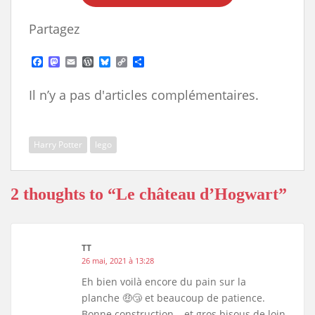
Partagez
F
M
E
W
B
C
S
a
a
m
o
l
o
h
c
s
a
r
u
p
a
Il n’y a pas d'articles complémentaires.
e
t
i
d
e
y
r
b
o
l
P
s
L
e
o
d
r
k
i
o
o
e
y
n
k
n
s
k
Harry Potter
lego
s
2 thoughts to “Le château d’Hogwart”
TT
26 mai, 2021 à 13:28
Eh bien voilà encore du pain sur la
planche 🤑😴 et beaucoup de patience.
Bonne construction… et gros bisous de loin