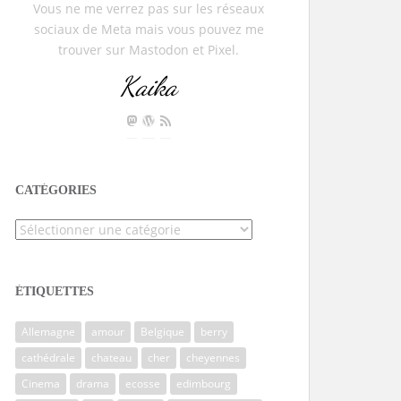
Vous ne me verrez pas sur les réseaux
sociaux de Meta mais vous pouvez me
trouver sur Mastodon et Pixel.
Kaika
CATÉGORIES
Catégories
ÉTIQUETTES
Allemagne
amour
Belgique
berry
cathédrale
chateau
cher
cheyennes
Cinema
drama
ecosse
edimbourg