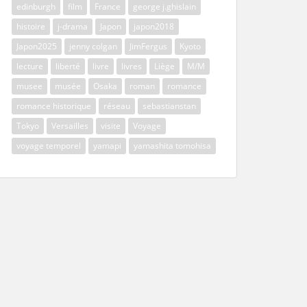
edinburgh
film
France
george j.ghislain
histoire
j-drama
Japon
japon2018
Japon2025
jenny colgan
JimFergus
Kyoto
lecture
liberté
livre
livres
Liège
M/M
musee
musée
Osaka
roman
romance
romance historique
réseau
sebastianstan
Tokyo
Versailles
visite
Voyage
voyage temporel
yamapi
yamashita tomohisa