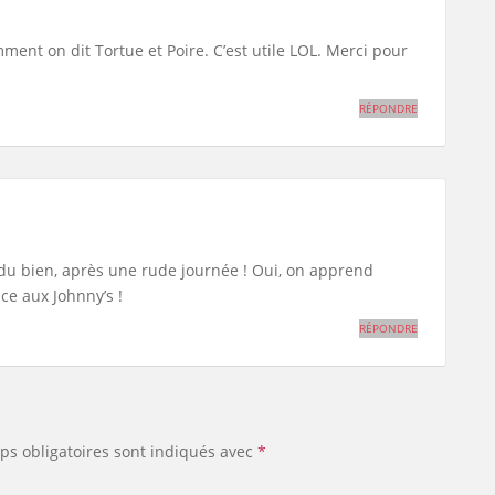
mment on dit Tortue et Poire. C’est utile LOL. Merci pour
RÉPONDRE
t du bien, après une rude journée ! Oui, on apprend
e aux Johnny’s !
RÉPONDRE
ps obligatoires sont indiqués avec
*