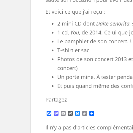
Et voici ce que j’ai reçu :
2 mini CD dont
Daite señorita
,
1 cd,
You
, de 2014. Celui que j
Le pamphlet de son concert. U
T-shirt et sac
Photos de son concert 2013 et
concert)
Un porte mine. À tester penda
Et puis quand même des confi
Partagez
F
M
E
W
B
C
S
a
a
m
o
l
o
h
c
s
a
r
u
p
a
Il n’y a pas d'articles complémentai
e
t
i
d
e
y
r
b
o
l
P
s
L
e