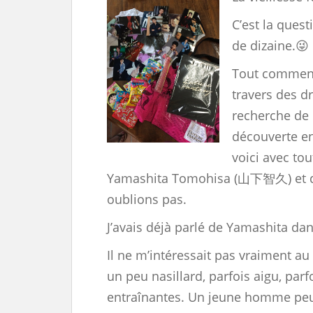
C’est la ques
de dizaine.😜
Tout commenc
travers des d
recherche de l
découverte en
voici avec tou
Yamashita Tomohisa (山下智久) et de
oublions pas.
J’avais déjà parlé de Yamashita da
Il ne m’intéressait pas vraiment au
un peu nasillard, parfois aigu, pa
entraînantes. Un jeune homme peu