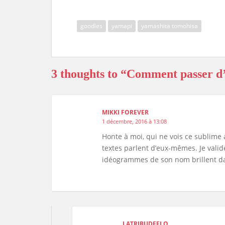
o
d
r
k
i
o
o
e
y
n
k
n
s
k
goodies
yamapi
yamashita tomohisa
s
3 thoughts to “Comment passer d’
MIKKI FOREVER
1 décembre, 2016 à 13:08
Honte à moi, qui ne vois ce sublime 
textes parlent d’eux-mêmes. Je valid
idéogrammes de son nom brillent dan
LATRIBUDEFLO