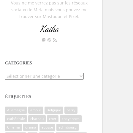
Vous ne me verrez pas sur les réseaux
sociaux de Meta mais vous pouvez me
trouver sur Mastodon et Pixel.
Kaika
CATÉGORIES
Catégories
ÉTIQUETTES
Allemagne
amour
Belgique
berry
cathédrale
chateau
cher
cheyennes
Cinema
drama
ecosse
edimbourg