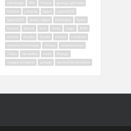
edinburgh
film
France
george j.ghislain
histoire
j-drama
Japon
japon2018
Japon2025
jenny colgan
JimFergus
Kyoto
lecture
liberté
livre
livres
Liège
M/M
musee
musée
Osaka
roman
romance
romance historique
réseau
sebastianstan
Tokyo
Versailles
visite
Voyage
voyage temporel
yamapi
yamashita tomohisa