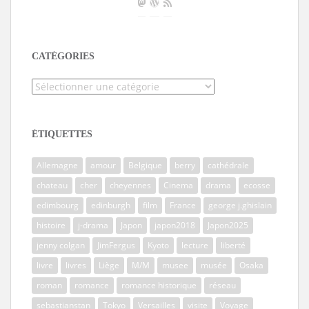
CATÉGORIES
Catégories
ÉTIQUETTES
Allemagne
amour
Belgique
berry
cathédrale
chateau
cher
cheyennes
Cinema
drama
ecosse
edimbourg
edinburgh
film
France
george j.ghislain
histoire
j-drama
Japon
japon2018
Japon2025
jenny colgan
JimFergus
Kyoto
lecture
liberté
livre
livres
Liège
M/M
musee
musée
Osaka
roman
romance
romance historique
réseau
sebastianstan
Tokyo
Versailles
visite
Voyage