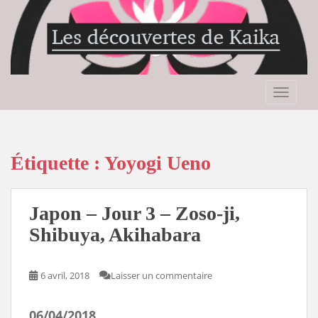
S
k
i
p
t
o
TOGGLE
m
a
i
n
Étiquette :
Yoyogi Ueno
c
o
n
Japon – Jour 3 – Zoso-ji,
t
Shibuya, Akihabara
e
n
t
6 avril, 2018
Laisser un commentaire
06/04/2018