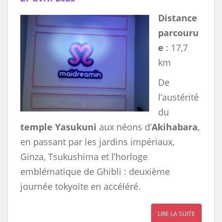
Distance
parcouru
e
: 17,7
km
De
l’austérité
du
temple Yasukuni
aux néons d’
Akihabara
,
en passant par les jardins impériaux,
Ginza, Tsukushima et l’horloge
emblématique de Ghibli : deuxième
journée tokyoïte en accéléré.
LIRE LA SUITE