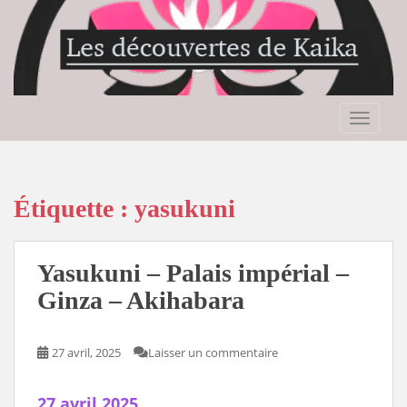
S
k
i
p
t
o
TOGGLE
m
a
i
n
Étiquette :
yasukuni
c
o
n
Yasukuni – Palais impérial –
t
Ginza – Akihabara
e
n
t
27 avril, 2025
Laisser un commentaire
27 avril 2025