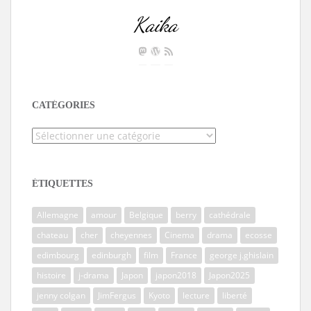
Kaika
CATÉGORIES
Catégories
ÉTIQUETTES
Allemagne
amour
Belgique
berry
cathédrale
chateau
cher
cheyennes
Cinema
drama
ecosse
edimbourg
edinburgh
film
France
george j.ghislain
histoire
j-drama
Japon
japon2018
Japon2025
jenny colgan
JimFergus
Kyoto
lecture
liberté