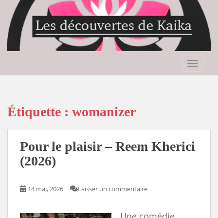
S
k
i
p
t
o
TOGGLE
m
a
i
n
Étiquette :
womanizer
c
o
n
Pour le plaisir – Reem Kherici
t
(2026)
e
n
t
14 mai, 2026
Laisser un commentaire
Une comédie