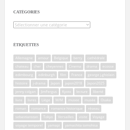
CATÉGORIES
Catégories
ÉTIQUETTES
Allemagne
amour
Belgique
berry
cathédrale
chateau
cher
cheyennes
Cinema
drama
ecosse
edimbourg
edinburgh
film
France
george j.ghislain
histoire
j-drama
Japon
japon2018
Japon2025
jenny colgan
JimFergus
Kyoto
lecture
liberté
livre
livres
Liège
M/M
musee
musée
Osaka
roman
romance
romance historique
réseau
sebastianstan
Tokyo
Versailles
visite
Voyage
voyage temporel
yamapi
yamashita tomohisa