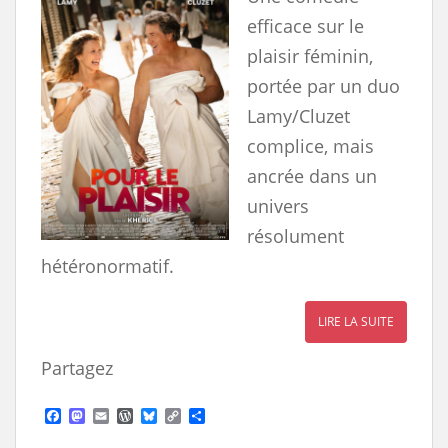
efficace sur le
plaisir féminin,
portée par un duo
Lamy/Cluzet
complice, mais
ancrée dans un
univers
résolument
hétéronormatif.
LIRE LA SUITE
Partagez
F
M
E
W
B
C
S
a
a
m
o
l
o
h
c
s
a
r
u
p
a