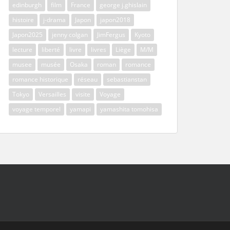
edinburgh
film
France
george j.ghislain
histoire
j-drama
Japon
japon2018
Japon2025
jenny colgan
JimFergus
Kyoto
lecture
liberté
livre
livres
Liège
M/M
musee
musée
Osaka
roman
romance
romance historique
réseau
sebastianstan
Tokyo
Versailles
visite
Voyage
voyage temporel
yamapi
yamashita tomohisa