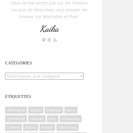
Vous ne me verrez pas sur les réseaux
sociaux de Meta mais vous pouvez me
trouver sur Mastodon et Pixel.
Kaika
CATÉGORIES
Catégories
ÉTIQUETTES
Allemagne
amour
Belgique
berry
cathédrale
chateau
cher
cheyennes
Cinema
drama
ecosse
edimbourg