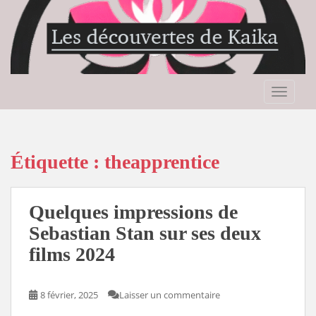
S
k
i
p
t
o
TOGGLE
m
a
i
n
Étiquette :
theapprentice
c
o
n
Quelques impressions de
t
Sebastian Stan sur ses deux
e
films 2024
n
t
8 février, 2025
Laisser un commentaire