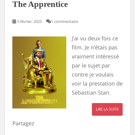
s
The Apprentice
5 février, 2025
1 commentaire
J’ai vu deux fois ce
film. Je n’étais pas
vraiment intéressé
par le sujet par
contre je voulais
voir la prestation de
Sebastian Stan.
LIRE LA SUITE
Partagez