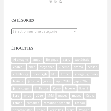
CATÉGORIES
Catégories
ÉTIQUETTES
Allemagne
amour
Belgique
berry
cathédrale
chateau
cher
cheyennes
Cinema
drama
ecosse
edimbourg
edinburgh
film
France
george j.ghislain
histoire
j-drama
Japon
japon2018
Japon2025
jenny colgan
JimFergus
Kyoto
lecture
liberté
livre
livres
Liège
M/M
musee
musée
Osaka
roman
romance
romance historique
réseau
sebastianstan
Tokyo
Versailles
visite
Voyage