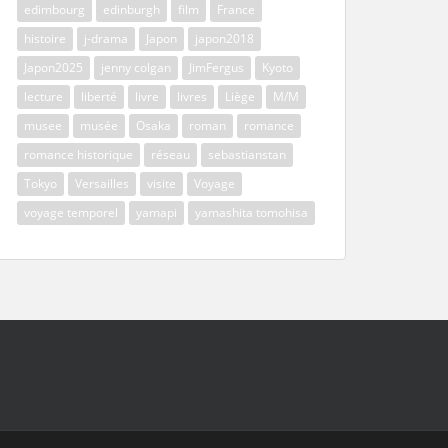
edimbourg
edinburgh
film
France
histoire
j-drama
Japon
japon2018
Japon2025
jenny colgan
JimFergus
Kyoto
lecture
liberté
livre
livres
Liège
M/M
musee
musée
Osaka
roman
romance
romance historique
réseau
sebastianstan
Tokyo
Versailles
visite
Voyage
voyage temporel
yamapi
yamashita tomohisa