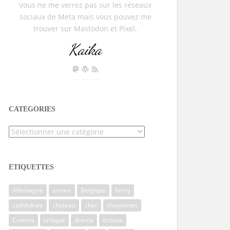
Vous ne me verrez pas sur les réseaux
sociaux de Meta mais vous pouvez me
trouver sur Mastodon et Pixel.
Kaika
CATÉGORIES
Catégories
ÉTIQUETTES
Allemagne
amour
Belgique
berry
cathédrale
chateau
cher
cheyennes
Cinema
critique
drama
ecosse