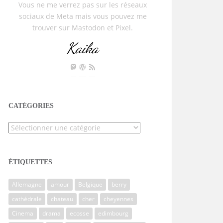
Vous ne me verrez pas sur les réseaux
sociaux de Meta mais vous pouvez me
trouver sur Mastodon et Pixel.
Kaika
CATÉGORIES
Catégories
ÉTIQUETTES
Allemagne
amour
Belgique
berry
cathédrale
chateau
cher
cheyennes
Cinema
drama
ecosse
edimbourg