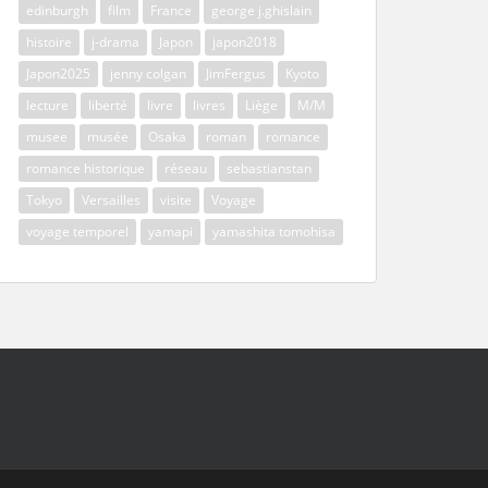
edinburgh
film
France
george j.ghislain
histoire
j-drama
Japon
japon2018
Japon2025
jenny colgan
JimFergus
Kyoto
lecture
liberté
livre
livres
Liège
M/M
musee
musée
Osaka
roman
romance
romance historique
réseau
sebastianstan
Tokyo
Versailles
visite
Voyage
voyage temporel
yamapi
yamashita tomohisa