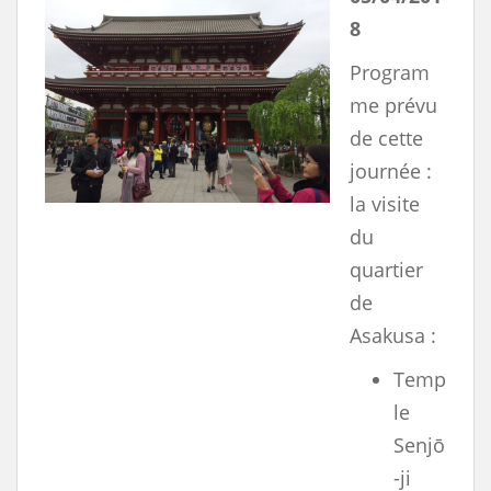
8
Program
me prévu
de cette
journée :
la visite
du
quartier
de
Asakusa :
Temp
le
Senjō
-ji