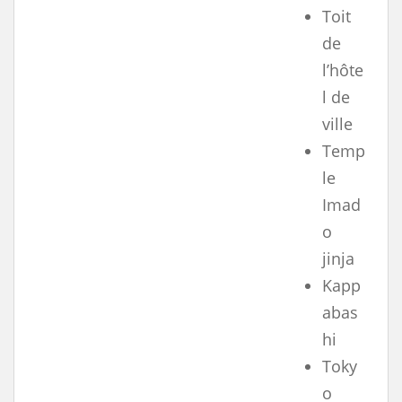
Toit
de
l’hôte
l de
ville
Temp
le
Imad
o
jinja
Kapp
abas
hi
Toky
o