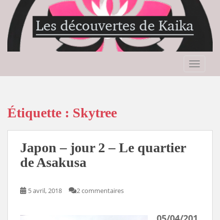
S
k
i
p
t
o
TOGGLE
m
a
i
n
Étiquette :
Skytree
c
o
n
Japon – jour 2 – Le quartier
t
de Asakusa
e
n
t
5 avril, 2018
2 commentaires
05/04/201