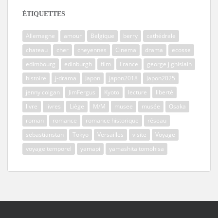
ÉTIQUETTES
Allemagne
amour
Belgique
berry
cathédrale
chateau
cher
cheyennes
Cinema
drama
ecosse
edimbourg
edinburgh
film
France
george j.ghislain
histoire
j-drama
Japon
japon2018
Japon2025
jenny colgan
JimFergus
Kyoto
lecture
liberté
livre
livres
Liège
M/M
musee
musée
Osaka
roman
romance
romance historique
réseau
sebastianstan
Tokyo
Versailles
visite
Voyage
voyage temporel
yamapi
yamashita tomohisa