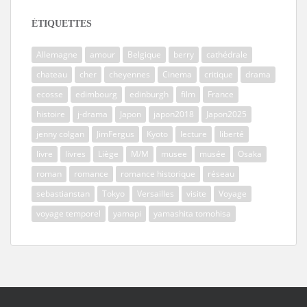
ÉTIQUETTES
Allemagne
amour
Belgique
berry
cathédrale
chateau
cher
cheyennes
Cinema
critique
drama
ecosse
edimbourg
edinburgh
film
France
histoire
j-drama
Japon
japon2018
Japon2025
jenny colgan
JimFergus
Kyoto
lecture
liberté
livre
livres
Liège
M/M
musee
musée
Osaka
roman
romance
romance historique
réseau
sebastianstan
Tokyo
Versailles
visite
Voyage
voyage temporel
yamapi
yamashita tomohisa