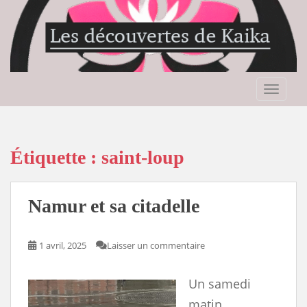
S
k
i
p
t
o
TOGGLE
m
a
i
n
Étiquette :
saint-loup
c
o
n
Namur et sa citadelle
t
e
n
1 avril, 2025
Laisser un commentaire
t
Un samedi
matin,