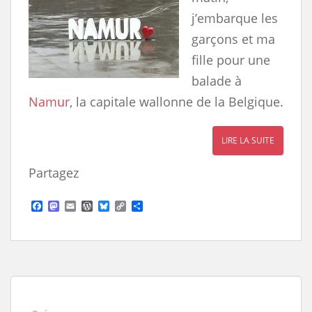
j’embarque les
garçons et ma
fille pour une
balade à
Namur
, la capitale wallonne de la Belgique.
LIRE LA SUITE
Partagez
F
M
E
W
B
C
S
a
a
m
o
l
o
h
c
s
a
r
u
p
a
e
t
i
d
e
y
r
b
o
l
P
s
L
e
o
d
r
k
i
o
o
e
y
n
k
n
s
k
s