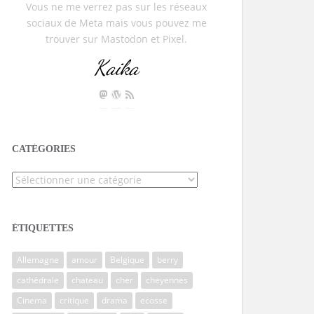
Vous ne me verrez pas sur les réseaux
sociaux de Meta mais vous pouvez me
trouver sur Mastodon et Pixel.
Kaika
CATÉGORIES
Catégories
ÉTIQUETTES
Allemagne
amour
Belgique
berry
cathédrale
chateau
cher
cheyennes
Cinema
critique
drama
ecosse