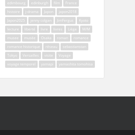
edimbourg
edinburgh
film
France
histoire
j-drama
Japon
japon2018
Japon2025
jenny colgan
JimFergus
Kyoto
lecture
liberté
livre
livres
Liège
M/M
musee
musée
Osaka
roman
romance
romance historique
réseau
sebastianstan
Tokyo
Versailles
visite
Voyage
voyage temporel
yamapi
yamashita tomohisa