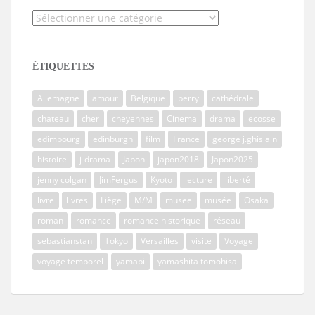
Catégories
ÉTIQUETTES
Allemagne
amour
Belgique
berry
cathédrale
chateau
cher
cheyennes
Cinema
drama
ecosse
edimbourg
edinburgh
film
France
george j.ghislain
histoire
j-drama
Japon
japon2018
Japon2025
jenny colgan
JimFergus
Kyoto
lecture
liberté
livre
livres
Liège
M/M
musee
musée
Osaka
roman
romance
romance historique
réseau
sebastianstan
Tokyo
Versailles
visite
Voyage
voyage temporel
yamapi
yamashita tomohisa