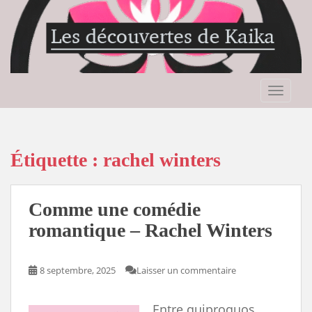
S
k
i
p
t
o
TOGGLE
m
a
i
n
Étiquette :
rachel winters
c
o
n
Comme une comédie
t
romantique – Rachel Winters
e
n
t
8 septembre, 2025
Laisser un commentaire
Entre quiproquos,