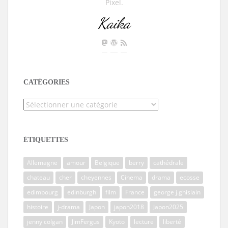
Pixel.
Kaika
CATÉGORIES
Catégories
ÉTIQUETTES
Allemagne
amour
Belgique
berry
cathédrale
chateau
cher
cheyennes
Cinema
drama
ecosse
edimbourg
edinburgh
film
France
george j.ghislain
histoire
j-drama
Japon
japon2018
Japon2025
jenny colgan
JimFergus
Kyoto
lecture
liberté