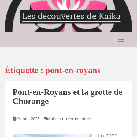
S
k
i
p
t
o
TOGGLE
m
a
i
n
Étiquette :
pont-en-royans
c
o
n
Pont-en-Royans et la grotte de
t
Chorange
e
n
t
9 août, 2025
Laisser un commentaire
En 2023,