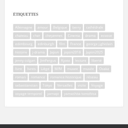
ÉTIQUETTES
Allemagne
amour
Belgique
berry
cathédrale
chateau
cher
cheyennes
Cinema
drama
ecosse
edimbourg
edinburgh
film
France
george j.ghislain
histoire
j-drama
Japon
japon2018
Japon2025
jenny colgan
JimFergus
Kyoto
lecture
liberté
livre
livres
Liège
M/M
musee
musée
Osaka
roman
romance
romance historique
réseau
sebastianstan
Tokyo
Versailles
visite
Voyage
voyage temporel
yamapi
yamashita tomohisa