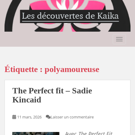
S
k
i
p
t
o
TOGGLE
m
a
i
n
Étiquette :
polyamoureuse
c
o
n
The Perfect fit – Sadie
t
Kincaid
e
n
t
11 mars, 2026
Laisser un commentaire
Avec
The Perfect Fit
,