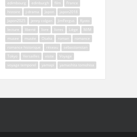
edimbourg
edinburgh
film
France
histoire
j-drama
Japon
japon2018
Japon2025
jenny colgan
JimFergus
Kyoto
lecture
liberté
livre
livres
Liège
M/M
musee
musée
Osaka
roman
romance
romance historique
réseau
sebastianstan
Tokyo
Versailles
visite
Voyage
voyage temporel
yamapi
yamashita tomohisa