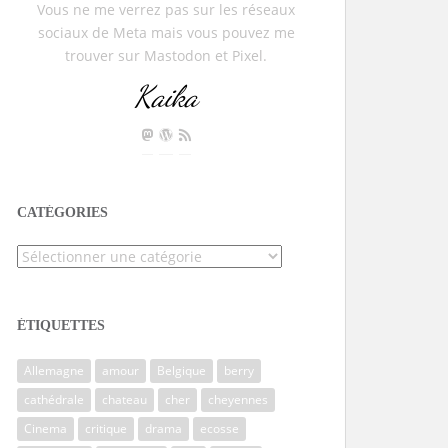
Vous ne me verrez pas sur les réseaux
sociaux de Meta mais vous pouvez me
trouver sur Mastodon et Pixel.
Kaika
CATÉGORIES
Catégories
ÉTIQUETTES
Allemagne
amour
Belgique
berry
cathédrale
chateau
cher
cheyennes
Cinema
critique
drama
ecosse