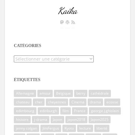
Kaika
CATÉGORIES
Catégories
ÉTIQUETTES
Allemagne
amour
Belgique
berry
cathédrale
chateau
cher
cheyennes
Cinema
drama
ecosse
edimbourg
edinburgh
film
France
george j.ghislain
histoire
j-drama
Japon
japon2018
Japon2025
jenny colgan
JimFergus
Kyoto
lecture
liberté