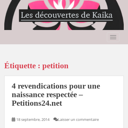
S
k
i
p
t
o
TOGGLE
m
a
i
n
Étiquette :
petition
c
o
n
4 revendications pour une
t
naissance respectée –
e
Petitions24.net
n
t
18 septembre, 2014
Laisser un commentaire